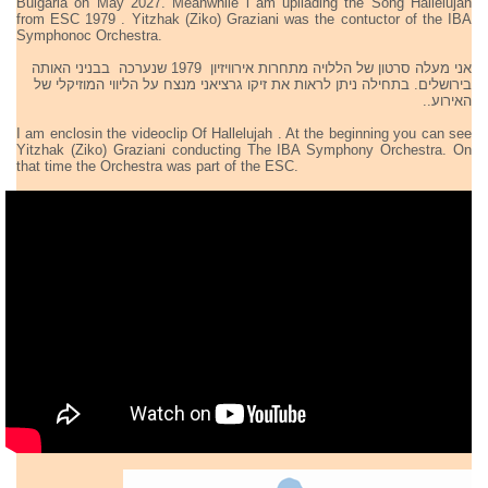
Bulgaria on May 2027. Meanwhile i am upliading the Song Hallelujah
from ESC 1979 . Yitzhak (Ziko) Graziani was the contuctor of the IBA
Symphonoc Orchestra.
אני מעלה סרטון של הללויה מתחרות אירוויזיון 1979 שנערכה בבניני האותה
בירושלים. בתחילה ניתן לראות את זיקו גרציאני מנצח על הליווי המוזיקלי של
האירוע..
I am enclosin the videoclip Of Hallelujah . At the beginning you can see
Yitzhak (Ziko) Graziani conducting The IBA Symphony Orchestra. On
that time the Orchestra was part of the ESC.