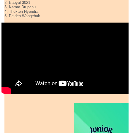
2. Baeyul 3021
3. Karma Drupchu
4. Thukten Nyendra
5. Pelden Wangchuk