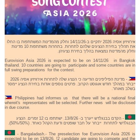
אירוויזיון אסיה 2026 יתקיים ב-14/11/26 וחלק מהמדינות המשתתפות בו החלו
את תהליך בחירת הנציגים שלהם לתחרות. בתחרות משתתפות 10 מדינות
וחלק מהמדינות נמצאות בהליך בחירת נציגיהן.
Eurovision Asia 2026 is expected to be on 14/11/26 in Bangkok
thailand. 10 countries are going to participate and some countries are in
full swing preparations for the contest.
- מדינת הפיליפינים הודיעה כי הנציג שלה לתחרות אירוויזיון אסיה 2026
ייבחר במהלך חודש אוגוסט הקרוב. פרטים נוספים אודות בחירת הנציג יימסר
בשלב מאוחר.
- Philippines had informes us that there will be a national final
whereit's representates will be selected. Further news will be disclosed
in due course.
- הקדם בבנגלדש ייערך ב- 13/8/26. ישתתפו בו 12 זמרים. הנציג
הבנגלדשי לתחרות ייבחר על חבר שופטים ודעת הקהל כאחד. (50%/50%).
- Bangaladash.- The preselection foe Eurovision Asia 2026 is
expected to be on 13/8/26. !2 candidate are going to compete and the