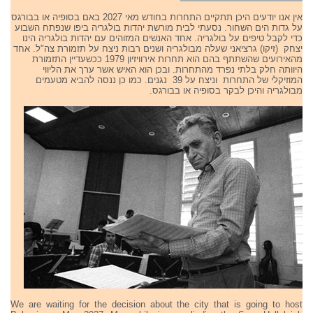
אין אנו יודעים היכן תתקיים התחרות בחודש מאי 2027 באם בסופיה או בבורגס
על גדות הים השחור. נסעתי לבית מורשת יהדות בולגריה ביפו שנפתח השבוע
כדי לקבל טיפים על בולגריה. אחד האנשים המזוהים עם יהדות בולגריה הינו
יצחק (זיקו) גרציאני שעלה מבולגריה ושנים רבות ניצח על תזמורת צה"ל. אחד
מהאירועים שהשתתף בהם הוא תחרות אירוויזיון 1979 ככשעדיין התזמורת
היוותה חלק בלתי נפרד מהתחרות. ובכן הוא האיש אשר ערך את הליווי
המוזיקלי של התחרות וניצח על 39 נגנים. כמו כן ננסה להביא מטעמים
מבולגריה והיכן לבקר בסופיה או בבורגס.
We are waiting for the decision about the city that is going to host