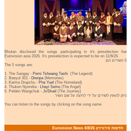
Bhutan disclosed the songs participating in it's preselection foe
Eurovision asia 2026. It's preselection is expected to be on 11/8/26.
5 השירים הם:
The 5 songs are:
1. The Sangay -
Pemi Tshwang Tashi
(The Legend)
2. Baeyul 301 -
Drenpa
(Memories)
3. Karma Drupchu -
Pha Yuel
(The Homeland)
4. Thuken Nyendra -
Lhayi Semo
(The Angel)
5. Pelden Wangchuk -
Jo'Druel
(The Journey)
ניתן להאזין לשירים על ידי לחיצה על שם השיר.
You can listen to the songs by clicking on the song name.
חדשות אירוויזיון 4/8/26 Eurovision News