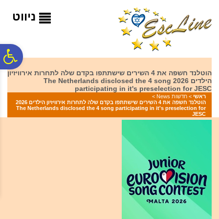
לתפריט
לתוכן
לתפריט
אתר
המרכזי
נגישות
ניווט
פ
הוטלנד חשפה את 4 השירים שישתתפו בקדם שלה לתחרות אירוויזיון
הילדים 2026 The Netherlands disclosed the 4 song
סר
participating in it's preselection for JESC
ראשי
>
חדשות News
>
הוטלנד חשפה את 4 השירים שישתתפו בקדם שלה לתחרות אירוויזיון הילדים 2026
The Netherlands disclosed the 4 song participating in it's preselection for
נג
JESC