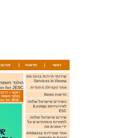
|
|
ראשי
חדשות
פורום
שירותי תיירות בוינה sm
Services in Vienna
ion for JESC
אתר הקהילה היהודית
ראשי
>
חדשות ws
חדשות News
tion for JESC
השירים שישראל שלחה
לאירוויזיוILsongs to
ESC
שירים שישראל שלחה
לתחרות והמחודשים על
ידי אמנים אח
אתר שגרירות embassy
website in Israel