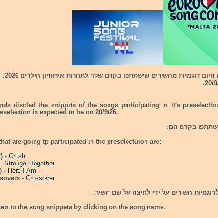
הולנד חשפה היום דוגמ
nds discled the snipprts of the songs participating in it's preselecti
preselection is expected to be on 20/9/26.
hat are going tp participated in the preselectuion are:
2) -
Crush
 -
Stronger Together
) -
Here I Am
ssovers -
Crossover
דוגמיות השירים על ידי לחיצה על שם השיר.
ten to the song snippets by clicking on the song name.