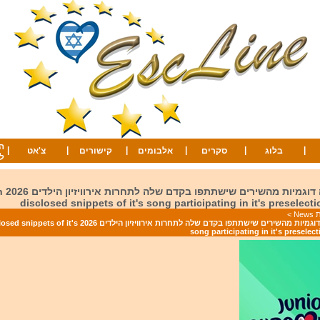
ה
|
|
|
|
|
|
בלוג
סקרים
אלבומים
קישורים
צ'אט
ל
הולנד חש
disclosed snippets of it's song participating in it's preselect
Ne
>
הולנד חשפה דוגמיות מהשירים שישתתפו בקדם שלה לתחרות אירוויזיון הילדים 
song participating in it's preselec