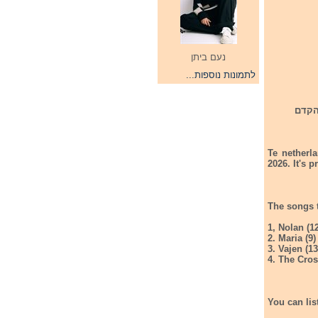
נעם ביתן
לתמונות נוספות...
יות מהשירים שישתתפו בקדם שלה לתחרות אירווזיון הילדים 2026. הקדם
Te netherla
2026. It's 
The songs t
1, Nolan (1
2. Maria (9)
3. Vajen (13
4. The Cro
You can lis