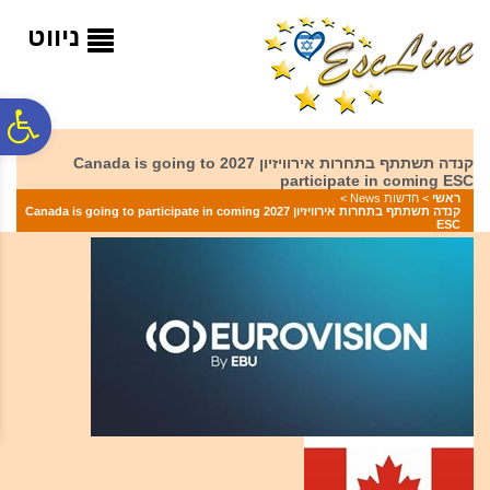
לתפריט
לתוכן
לתפריט
אתר
המרכזי
נגישות
ניווט
פ
קנדה תשתתף בתחרות אירוויזיון 2027 Canada is going to
participate in coming ESC
סר
ראשי
>
חדשות News
>
קנדה תשתתף בתחרות אירוויזיון 2027 Canada is going to participate in coming
ESC
נג