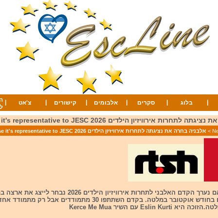
ה
|
|
|
|
|
|
בלוג
סקרים
אלבומים
קישורים
צ'אט
ל
ות אירוויזיון הילדים 2026 Albania chose it's representative to JESC
>
אלבניה בחרה את נציגתה לתחרות אירוויזיון הילדים 2026 Albania chose it's representative to JESC
לאחר 2 לילות בהם נערך הקדם האלבני לתחרות אירוויזיון הילדים 26
הילדים שתתקיים בחודש אוקטובר במלטה. בקדם השתתפו 30 מתמודדים א
Eslin Ku עם השיר Kerce Me Mua