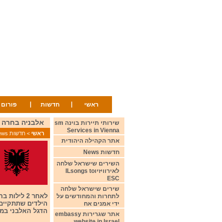
|
|
ראשי
חדשות
פורום
אלבניה בחרה את נציגתה לתחר
שירותי תיירות בוינה sm
Services in Vienna
ראשי
>
חדשות News
אתר הקהילה היהודית
חדשות News
השירים שישראל שלחה
לאירוויזיוILsongs to
ESC
שירים שישראל שלחה
לתחרות והמחודשים על
ידי אמנים אח
הדגל האלבני במלטה.הזוכה היא rti
אתר שגרירות embassy
website in Israel