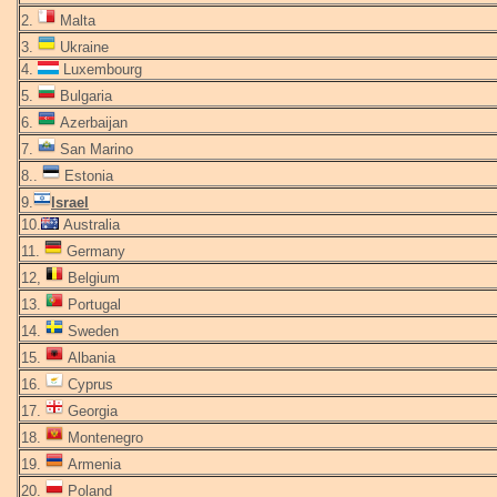
2.
Malta
3.
Ukraine
4.
Luxembourg
5.
Bulgaria
6.
Azerbaijan
7.
San Marino
8..
Estonia
9.
Israel
10.
Australia
11.
Germany
12,
Belgium
13.
Portugal
14.
Sweden
15.
Albania
16.
Cyprus
17.
Georgia
18.
Montenegro
19.
Armenia
20.
Poland