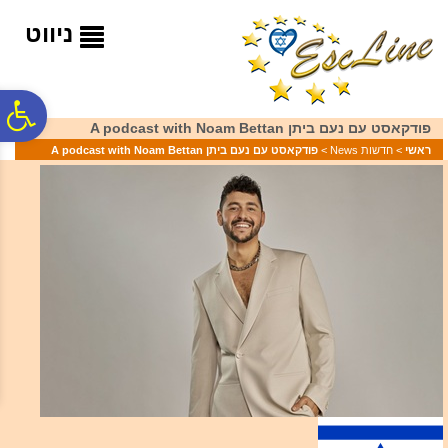
לתפריט
לתוכן
לתפריט
אתר
המרכזי
נגישות
ניווט
פ
פודקאסט עם נעם ביתן A podcast with Noam Bettan
ראשי
>
חדשות News
>
פודקאסט עם נעם ביתן A podcast with Noam Bettan
סר
נג