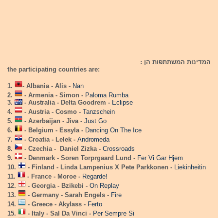
המדינות המשתתפות הן :
the participating countries are:
1.
- Albania - Alis -
Nan
2.
- Armenia - Simon -
Paloma Rumba
3.
- Australia - Delta Goodrem -
Eclipse
4.
- Austria - Cosmo -
Tanzschein
5.
- Azerbaijan - Jiva -
Just Go
6.
- Belgium - Essyla -
Dancing On The Ice
7.
- Croatia - Lelek -
Andromeda
8.
- Czechia - Daniel Zizka -
Crossroads
9.
- Denmark - Soren Torprgaard Lund -
Fer Vi Gar Hjem
10.
- Finland - Linda Lampenius X Pete Parkkonen -
Liekinheitin
11.
- France - Moroe -
Regarde!
12.
- Georgia - Bzikebi -
On Replay
13.
- Germany - Sarah Engels -
Fire
14.
- Greece - Akylass -
Ferto
15.
- Italy - Sal Da Vinci -
Per Sempre Si