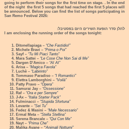
going to perform their songs for the first time on stage. . In the end
of the night the first 5 songs that had reached the first 5 places will
be announced. Below you can find the list of songs participating in
San Remo Festival 2026:
להלן סדר הופעת השירים היום בפסטיבל:
I am enclosing the running order of the songs tonight:
Ditonellapiaga –
“Che Fastidio!”
Michele Bravi –
“Prima o Poi”
Sayf
–
“Tu Mi Piaci Tanto”
Mara Sattei –
“Le Cose Che Non Sai di Me”
Dargen D’Amico –
“AI AI”
Arisa –
“Magica Favola”
Luchè –
“Labirinto”
Tommaso Paradiso –
“I Romantici”
Elettra Lamborghini –
“Voilà”
Patty Pravo
–
“Opera”
Samurai Jay –
“Ossessione”
Raf
–
“Ora e per Sempre”
J-Ax –
“Italia Starter Pack”
Fulminacci –
“Stupida Sfortuna”
Levante –
“Sei Tu”
Fedez & Masini –
“Male Necessario”
Ermal Meta –
“Stella Stellina”
Serena Brancale –
“Qui Con Me”
Nayt –
“Prima Che”
Malika Ayane –
“
Animali Notturni”