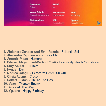
1. Alejandro Zandes And Emil Rangle -
Bailando Solo
2. Alexandra Capitanescu -
Choke Me
3. Antonio Pican -
Humans
4. Edward Maya , LaubBe And Costi -
Everybody Needs Somebody
5. Emy Alupei -
Tili Bom
6. Hvnds -
Dor
7. Monica Odagiu -
Fereastra Pentru Un Orb
8. Olivia Adams -
Croco
9. Robert Lukian -
Fire To The Lies
10. Vanu -
Therapy Enemy
11. Wrs -
All The Way
12. Yguana -
Happy Birthday