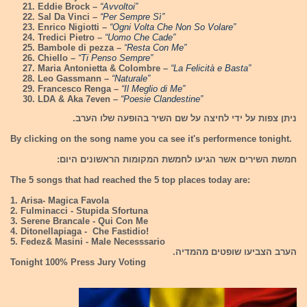
Eddie Brock –
“Avvoltoi”
Sal Da Vinci –
“Per Sempre Sì”
Enrico Nigiotti
–
“Ogni Volta Che Non So Volare”
Tredici Pietro –
“Uomo Che Cade”
Bambole di pezza –
“Resta Con Me”
Chiello –
“Ti Penso Sempre”
Maria Antonietta & Colombre –
“La Felicità e Basta”
Leo Gassmann –
“Naturale”
Francesco Renga –
“Il Meglio di Me”
LDA & Aka 7even –
“Poesie Clandestine”
ניתן צפות על ידי לחיצה על שם השיר בהופעה שלו הערב.
By clicking on the song name you ca see it's performence tonight.
חמשת השירים אשר הגיעו לחמשת המקומות הראשונים היום:
The 5 songs that had reached the 5 top places today are:
1. Arisa- Magica Favola
2. Fulminacci - Stupida Sfortuna
3. Serene Brancale - Qui Con Me
4. Ditonellapiaga - Che Fastidio!
5. Fedez& Masini - Male Necesssario
הערב הצביעו שופטים מהמדיה.
Tonight 100% Press Jury Voting