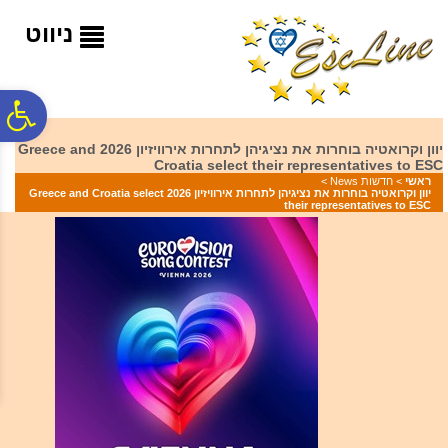
לתפריט
לתוכן
לתפריט
אתר
המרכזי
נגישות
ניווט
פ
יוון וקרואטיה בוחרות את נציגיהן לתחרות אירוויזיון 2026 Greece and
Croatia select their representatives to ESC
סר
ראשי
>
חדשות News
>
יוון וקרואטיה בוחרות את נציגיהן לתחרות אירוויזיון 2026 Greece and Croatia select
their representatives to ESC
נג