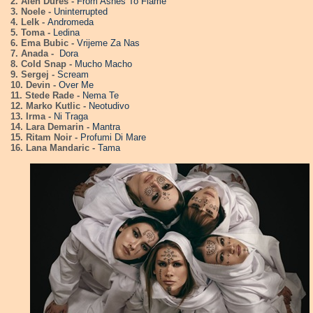
2. Alen Dures -
From Ashes To Flame
3. Noele -
Uninterrupted
4. Lelk -
Andromeda
5. Toma -
Ledina
6. Ema Bubic -
Vrijeme Za Nas
7. Anada -
Dora
8. Cold Snap -
Mucho Macho
9. Sergej -
Scream
10. Devin -
Over Me
11. Stede Rade -
Nema Te
12. Marko Kutlic -
Neotudivo
13. Irma -
Ni Traga
14. Lara Demarin -
Mantra
15. Ritam Noir -
Profumi Di Mare
16. Lana Mandaric -
Tama