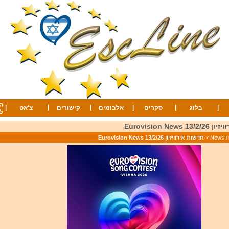
ה
|
|
|
|
|
|
בלוג
סקרים
אלבומים
קישורים
צ'אט
ל
Eurovision New
Ne
>
חדשות אירוויזיון 13/2/26 Eurovision News