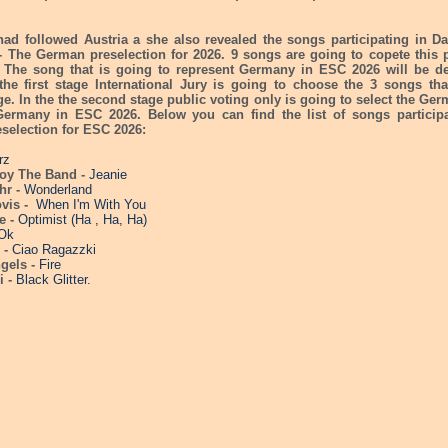
ad followed Austria a she also revealed the songs participating in D
- The German preselection for 2026. 9 songs are going to copete this 
. The song that is going to represent Germany in ESC 2026 will be d
 the first stage International Jury is going to choose the 3 songs tha
e. In the the second stage public voting only is going to select the Ge
Germany in ESC 2026. Below you can find the list of songs participa
selection for ESC 2026:
rz
oy The Band -
Jeanie
hr -
Wonderland
ovis -
When I'm With You
e -
Optimist (Ha , Ha, Ha)
Ok
 -
Ciao Ragazzki
ngels -
Fire
i -
Black Glitter.