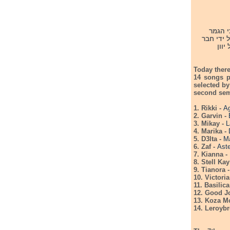
רים משתתפים בחצי הגמר
גמר יבחרו על ידי חבר
של יוון
Today there
14 songs p
selected by
second semi
1. Rikki -
A
2. Garvin -
3. Mikay -
L
4. Marika -
5. D3lta -
Ma
6. Zaf -
Aste
7. Kianna -
8. Stell Kay
9. Tianora 
10. Victori
11. Basilica
12. Good J
13. Koza Mo
14. Leroyb