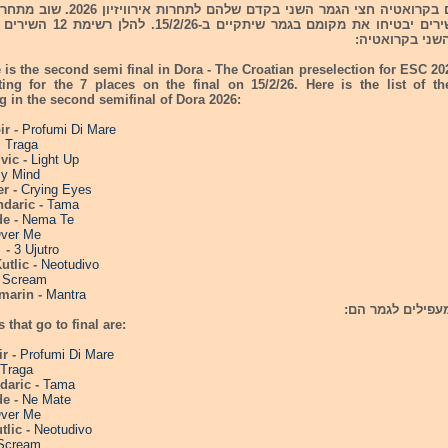
אבל רק 8 שירים יבטיחו את מקומם בגמר ש
שני בקרואטיה:
 is the second semi final in Dora - The Croatian preselection for ESC 2
ing for the 7 places on the final on 15/2/26. Here is the list of t
ng in the second semifinal of Dora 2026:
ir -
Profumi Di Mare
i Traga
Ivic -
Light Up
y Mind
er -
Crying Eyes
ndaric -
Tama
de -
Nema Te
ver Me
 -
3 Ujutro
utlic -
Neotudivo
-
Scream
emarin -
Mantra
 that go to final are:
ir -
Profumi Di Mare
 Traga
daric -
Tama
de -
Ne Mate
ver Me
tlic -
Neotudivo
Scream