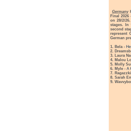
Germany
h
Final 2026 
on 28/2/26
stages. In
second stag
represent 
German pre
1. Bela -
He
2. Dreamsb
3. Laura Na
4. Malou L
5. Molly Su
6. Myle -
A 
7. Ragazzki
8. Sarah E
9. Wavvybo