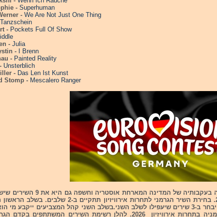
okshi -
Wenn Ich Rauche
ophie -
Superhuman
Werner -
We Are Not Just One Thing
Tanzschein
rt -
Pockets Full Of Show
iddle
een -
Julia
ystin -
I Brenn
hau -
Painted Reality
 -
Unsterblich
iller -
Das Len Ist Kunst
d Stomp -
Mescalero Ranger
הלכה בעקבותיה של המדינה המארחת אוסטריה 
שלה 28/2/26. בחירת השיר הגרמני לתחרות אירוויזיון תתקיים ב-2 
בינלאומיים ייבחר ב-3 שירים שיעפילו לשלב השני.בשלב השני קהל המצביעים ייקבע מי
ייצג את גרמניה בתחרות אירוויזיון 2026. להלן רשימת השירים המשתתפים ב