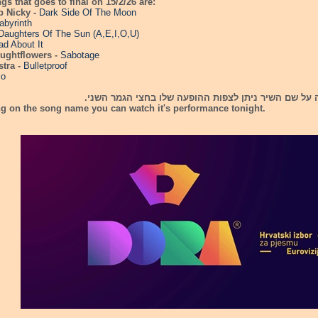
gs that goes to final on 15/2/26 are:
b Nicky -
Dark Side Of The Moon
abyrinth
Daughters Of The Sun (A,E,I,O,U)
d About It
oughtflowers -
Sabotage
stra -
Bulletproof
io
ה על שם השיר ניתן לצפות ההופעה שלו בחצי הגמר השני.
g on the song name you can watch it's performance tonight.