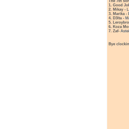
The 7th son
1. Good Jo
2. Mikay -
L
3. Marika -
4. D3lta -
Ma
5. Leroybr
6. Koza Mo
7. Zaf-
Aste
Bye clockin