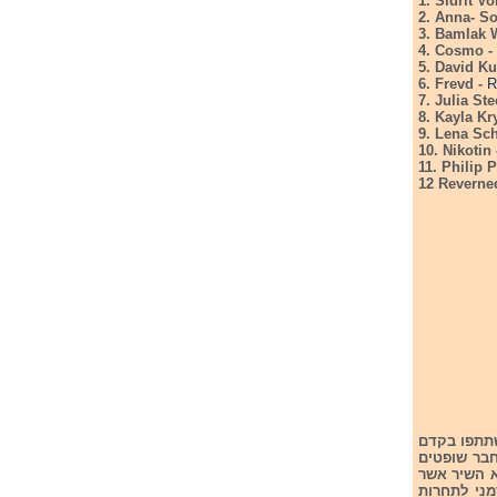
1. Sidrit V
2. Anna- S
3. Bamlak 
4. Cosmo -
5. David Ku
6. Frevd -
R
7. Julia St
8. Kayla Kr
9. Lena Sc
10. Nikotin
11. Philip P
12 Reverne
וחשפה גם היא את 9 השירים שישתתפו בקדם
שלבים. בשלב הראשון חבר שופטים
 הוא השיר אשר
קדם הגרמני לתחרות