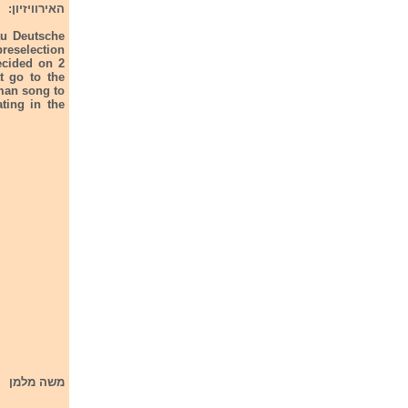
האירוויזיון:
au Deutsche
preselection
ecided on 2
t go to the
rman song to
ting in the
משה מלמן