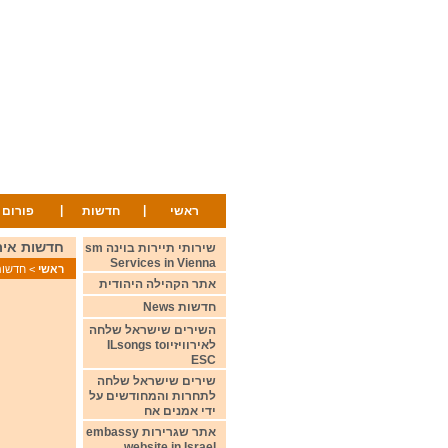
|
|
ראשי
חדשות
פורום
חדשות אירוויזיון 13/2/26 s
שירותי תיירות בוינה sm
Services in Vienna
ראשי
>
חדשות ws
אתר הקהילה היהודית
חדשות News
השירים שישראל שלחה
לאירוויזיוILsongs to
ESC
שירים שישראל שלחה
לתחרות והמחודשים על
ידי אמנים אח
אתר שגרירות embassy
website in Israel