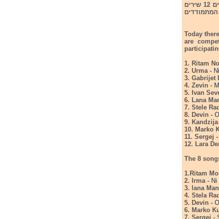
היום מתקיים בקרואטיה חצי הגמר השני בקדם שלהם לתחרות אירוויזיון 2026. שוב מתחרים 12 שירים
יתקיים ב-15/2/26. להלן רשימת 12 השירים המתמודדים
Today there
are compet
participati
1. Ritam No
2. Urma -
N
3. Gabrijet 
4. Zevin -
M
5. Ivan Sev
6. Lana Ma
7. Stele Ra
8. Devin -
O
9. Kandzija
10. Marko K
11. Sergej 
12. Lara D
The 8 songs
1.Ritam Mo
2. Irma -
Ni
3. lana Man
4. Stela Ra
5. Devin -
O
6. Marko Ku
7. Sergej -