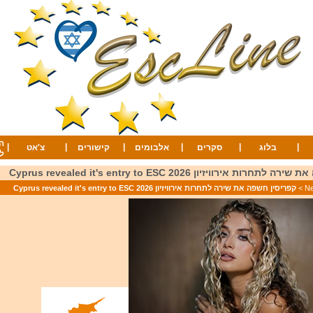
ה
|
|
|
|
|
|
בלוג
סקרים
אלבומים
קישורים
צ'אט
ל
ת אירוויזיון 2026 Cyprus revealed it's entry to ESC
>
קפריסין חשפה את שירה לתחרות אירוויזיון 2026 Cyprus revealed it's entry to ESC