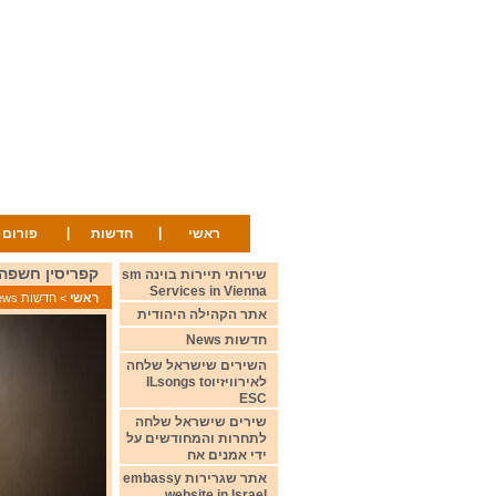
|
|
ראשי
חדשות
פורום
קפריסין חשפה את שירה לתחרו
שירותי תיירות בוינה sm
Services in Vienna
ראשי
>
חדשות News
אתר הקהילה היהודית
חדשות News
השירים שישראל שלחה
לאירוויזיוILsongs to
ESC
שירים שישראל שלחה
לתחרות והמחודשים על
ידי אמנים אח
אתר שגרירות embassy
website in Israel