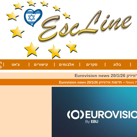
ה
|
|
|
|
|
|
בלוג
סקרים
אלבומים
קישורים
צ'אט
ל
Eurovision new
Ne
>
חדשות אירוויזיון 20/1/26 Eurovision news