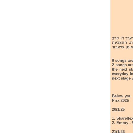
רות אירוויזיון 2026. החל מהיום ייערך דו קרב
ומנים. הקהחי יוכל להצביע באפליקציה ייעודית למשך 24 שעות. ההצבעה
ן יודעו מי האומן שיעבור
8 songs are
2 songs ar
the next s
everyday fo
next stage 
Below you 
Prix.2026
20/1/26
1. Skarelle
2. Emmy -
21/1/26