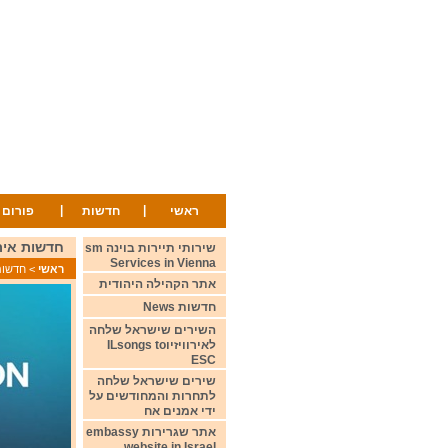
|
|
ראשי
חדשות
פורום
חדשות אירוויזיון 20/1/26 s
שירותי תיירות בוינה sm
Services in Vienna
ראשי
>
חדשות ws
אתר הקהילה היהודית
חדשות News
השירים שישראל שלחה
לאירוויזיוILsongs to
ESC
שירים שישראל שלחה
לתחרות והמחודשים על
ידי אמנים אח
אתר שגרירות embassy
website in Israel