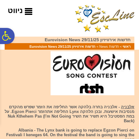
לתפריט
לתוכן
לתפריט
אתר
המרכזי
נגישות
ניווט
פ
חדשות אירוויזיון 29/11/25 Eurovision News
ראשי
>
חדשות News
>
חדשות אירוויזיון 29/11/25 Eurovision News
סר
נג
אלבניה
- אלבניה בחרה בלהקה אשר החליפה את הזמר שפרש מהקדם
מנסיבות אישעות. ובכן הלהקה Lynx החליפה אתהזמר Egzon Pierci. על
במת הפסטיבל היא תשיר את השיר Nuk Kthehem Pas (I'm Not Going
Back)
Albania - The Lynx bank is going to replace Egzon Pierci on
Festivali I keneges 64. On the festival the band is going to sing the