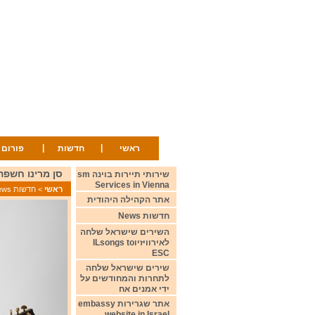
|
|
ראשי
חדשות
פורום
סן מרינו חשפה את שירה לתחר
שירותי תיירות בוינה sm
Services in Vienna
ראשי
>
חדשות News
אתר הקהילה היהודית
חדשות News
השירים שישראל שלחה
לאירוויזיוILsongs to
ESC
שירים שישראל שלחה
לתחרות והמחודשים על
ידי אמנים אח
אתר שגרירות embassy
website in Israel