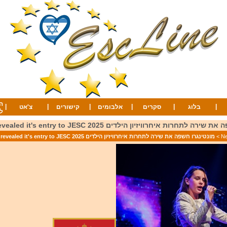
ה
|
|
|
|
|
|
בלוג
סקרים
אלבומים
קישורים
צ'אט
ל
חרות איחרוויזיון הילדים 2025 Montenegro revealed it's entry to JESC
>
מונטינגרו חשפה את שירה לתחרות איחרוויזיון הילדים 2025 Montenegro revealed it's entry to JESC