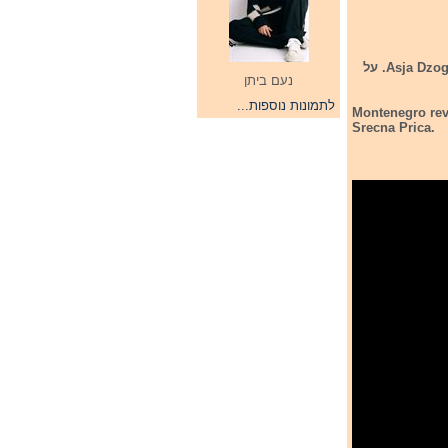
מונטמגרו חשפה את שירה לתחרות אירוויזיון הילדים 2025. מונטינגרו מיוצגת השנה על ידי Asja Dzogovic. על
נעם ביתן
לתמונות נוספות...
Montenegro reve
Srecna Prica.