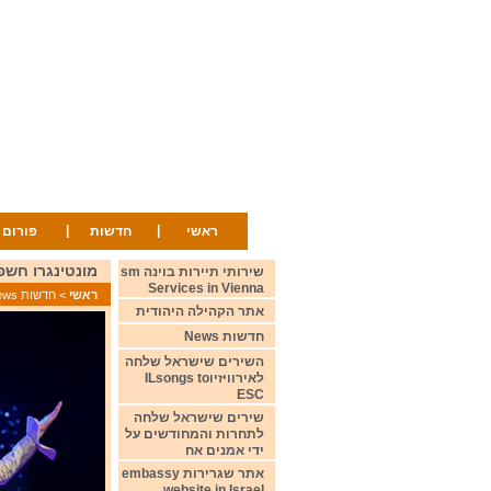
|
|
ראשי
חדשות
פורום
מונטינגרו חשפה את שירה לת
שירותי תיירות בוינה sm
Services in Vienna
ראשי
>
חדשות News
אתר הקהילה היהודית
חדשות News
השירים שישראל שלחה
לאירוויזיוILsongs to
ESC
שירים שישראל שלחה
לתחרות והמחודשים על
ידי אמנים אח
אתר שגרירות embassy
website in Israel