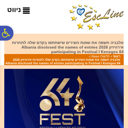
לתפריט
לתוכן
לתפריט
אתר
המרכזי
נגישות
ניווט
פ
אלבניה חשפה את שמות השירים שישתתפו בקדם שלה לתחרות
אירוויזיון 2026 Albania disclosed the names of entries
סר
participating in Festival I Keneges 64
ראשי
>
חדשות News
>
אלבניה חשפה את שמות השירים שישתתפו בקדם שלה לתחרות אירוויזיון 2026
Albania disclosed the names of entries participating in Festival I Keneges 64
נג