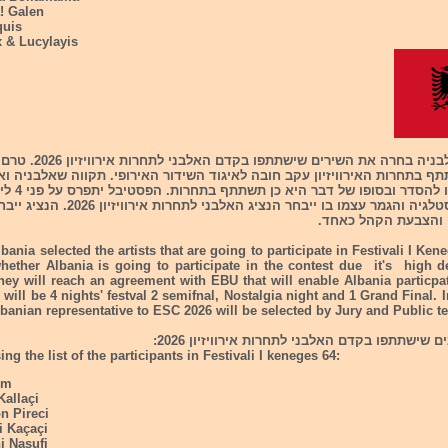
! Galen
quis
x & Lucylayis
- אלבניה בחרה את השירים שישתתפו ב
ף בתחרות האירוויזיון עקב חובה לאיגוד השידור האירופי. תקווה שאלבניה ואי
גמר , ליל נוסטלגיה והגמר עצמו בו ייבחר הנציג האלבני לתח
 והצבעת הקהל כאחד.
lbania selected the artists that are going to participate in Festivali I Kene
whether Albania is going to participate in the contest due it's high d
hey will reach an agreement with EBU that will enable Albania particp
 will be 4 nights' festval 2 semifnal, Nostalgia night and 1 Grand Final. 
lbanian representative to ESC 2026 will be selected by Jury and Public te
 שישתתפו בקדם האלבני לתחרות אירוויזיון 2026:
ng the list of the participants in Festivali I keneges 64:
rm
Kallaçi
n Pireci
i Kaçaçi
i Nasufi