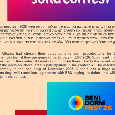
ספרד ואלבניה בחרו בזמרים שישתתפו בקדמים שלהם לתחרות 
ן שאלה. ספרד התנתה את השתתפותה בתחרות בסילוקה של ישראל מהתחרות 
ות באזור המזרח התיכון, איגוד השידור האירופי החליט כי בחודש דצמבר בכינ
וחלט באם ישראל תשתתף או לאו. לאלבניה לעומתה קיים חייב גדול לאיגור השי
ק אם תוכל להשתתף בתחרות כלל אלא אם להגיע להסכם עם האיגוד לפרעון ה
Albania had chosen their participants to their preselections for
t is not clear if they are going to participate in ESC 2026. Spain said tha
ke part in the contest if Israel is going to be there. Due to the recent e
 the decision about Israel's participation in the contest will be discu
ssembly in the begiining of December 2025. Albania has a huge d
hat they will reach into agreement with EBU paying it's debts that wil
te in the contest.