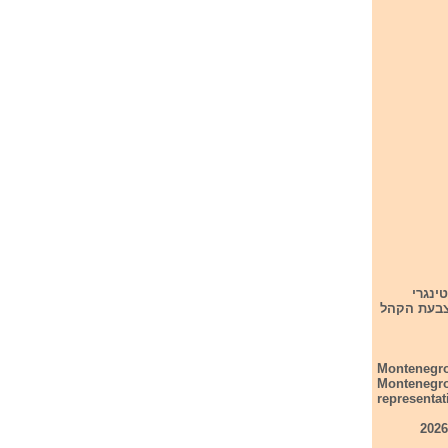
זיון 2026. הקדם המונטינגרי
שופטים והצבעת הקהל
Montenegr
Montenegro
representat