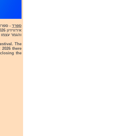
ספרד
והגמר עצמו ב-16/2/26. להלן שמות האמנים שישתתפו
estival. The
 2026 there
closing the