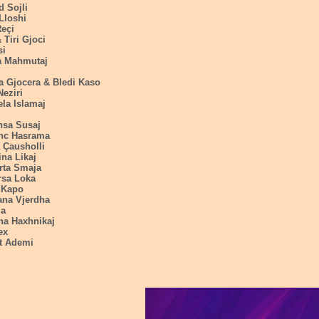
d Sojli
Lloshi
Reçi
& Tiri Gjoci
si
a Mahmutaj
a Gjocera & Bledi Kaso
Neziri
la Islamaj
nsa Susaj
nc Hasrama
 Çausholli
ina Likaj
rta Smaja
rsa Loka
 Kapo
ana Vjerdha
la
na Haxhnikaj
ex
t Ademi