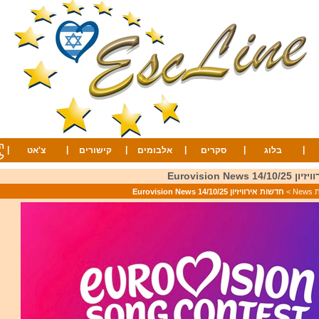
ה
|
|
|
|
|
|
בלוג
סקרים
אלבומים
קישורים
צ'אט
ל
Eurovision News
Ne
>
חדשות אירוויזיון 14/10/25 Eurovision News