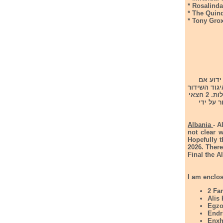
* Rosalinda
* The Quin
* Tony Gro
קדם האלבני לתחרות אירוויזיון 2026. טרם ידוע אם
גוד השידור
האירופי יגיעו להסדר ובסופו של דבר היא כן תשתתף בתחרות. הפסטיבל יתפרס על פני 4 לילות. 2 חצאי
רות אירוויזיון 2026. הנציג ייבחר על ידי
Albania
- A
not clear 
Hopefully t
2026. There
Final the A
I am enclosi
2 Fa
Alis 
Egzo
Endr
Enxh