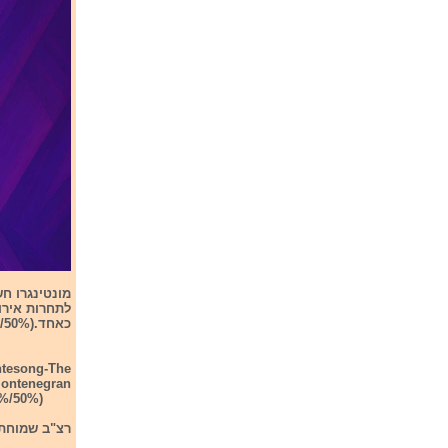
כאחד.(50%/50%)
tesong-The
Montenegran
0%/50%)
רצ"ב שמוחת ה