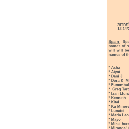
2- הקדם הספרדי לתחרות
חשפו ב- 18/12/25. בקדם הספרדי יהיו 2 חצאי גמר ב- 12-14/2/26
Spain
- Spa
names of s
will will 
names of th
* Asha
* Atyat
* Dani J
* Dora & M
* Funambul
* Greg Tar
* Izan Llun
* Kenneth
* Kitai
* Ku Miner
* Lunaici
* Maria Leo
* Mayo
* Mikel her
* Miranda!