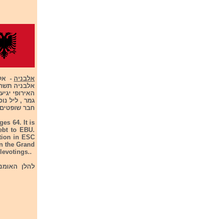
אלבניה
אלבניה תשתת
חבר שופטים
ges 64. It is
ebt to EBU.
ation in ESC
In the Grand
levotings..
להלן האומנים