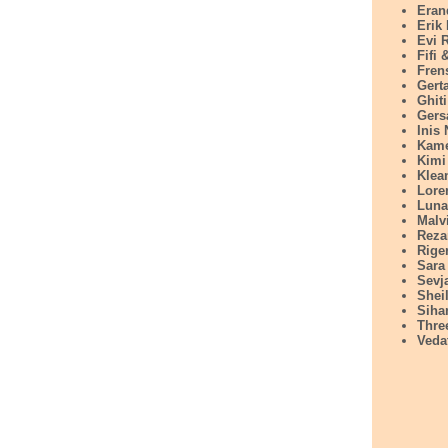
Eran
Erik 
Evi 
Fifi 
Fren
Gert
Ghiti
Gers
Inis 
Kame
Kimi
Klea
Lore
Luna
Malv
Reza
Rige
Sara
Sevj
Shei
Siha
Thre
Veda