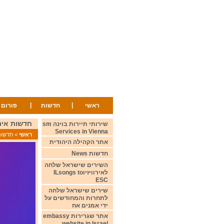
|
|
ראשי
חדשות
פורום
חדשות אירוויזיון 14/10/25 
שירותי תיירות בוינה sm
Services in Vienna
ראשי
>
חדשות ws
אתר הקהילה היהודית
חדשות News
השירים שישראל שלחה
לאירוויזיוILsongs to
ESC
שירים שישראל שלחה
לתחרות והמחודשים על
ידי אמנים אח
אתר שגרירות embassy
website in Israel