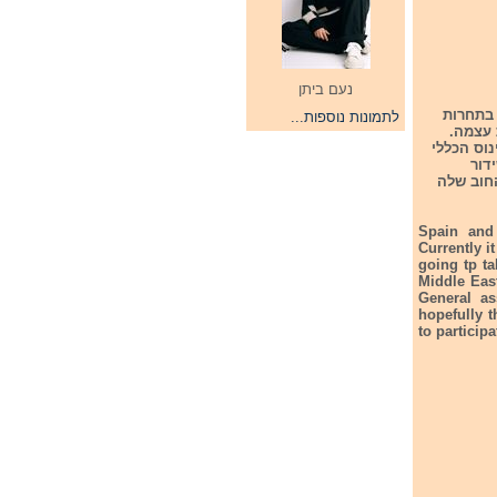
נעם ביתן
אירוויזיון 2026. השתתפותם בתחרות
לתמונות נוספות...
עצמה.
וס הכללי
דור
חוב שלה
Spain and 
Currently i
going tp ta
Middle East
General a
hopefully t
to participa