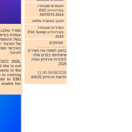
האמנים שנבחרו
באירוויזיון ESC
ARTISTS 2024
חובב במשרה מלאה
השירים שנבחרו
באירוויזיון ESC Songs
עומדת בסימ
2025
בשל ההתפתחי
מבזקים
07/08/2026 00:05
של האיגוד י
בהוטן חשפה את השירים
האירופי וספ
שישתתפו בקדם שלה
לאיגוד.
לתחרות אירוויזיון אסיה
2026
 ESCC 2026,
t she is not
04/08/2026 11:06
vents in the
חדשות אירוויזיון 4/8/26
ss in coming
ebt to EBU
31/07/2026 08:54
l enable her
תחרות אירוויזיון 2027
24/07/2026 19:32
חדשות אירוויזיון 24/7/26