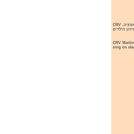
סן מרינו בחרה את נציגתה לתחרות אירוויזיון אשר תתקיים בחודש דצמבר בטיבליסי שבגיאורגיה. CRV
 על במת אירוויזיון הילדים
CRV Martin
sing on sta