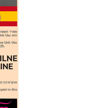
הוא Erase Unh Uez . השיר ייחשף לציבור הרחב ב-6/10/25.
ase Unh Uez
/25.
אוקראינה תבחר את נ
ptet in this