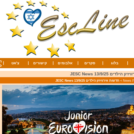
ה
|
|
|
|
|
|
בלוג
סקרים
אלבומים
קישורים
צ'אט
ל
ילדים 13/9/25 JESC News
Ne
>
חדשות אירוויזיון הילדים 13/9/25 JESC News