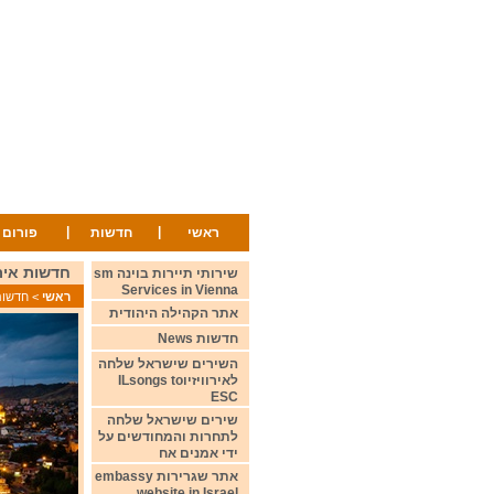
|
|
ראשי
חדשות
פורום
חדשות אירוויזיון ה
שירותי תיירות בוינה sm
Services in Vienna
ראשי
>
חדשות ws
אתר הקהילה היהודית
חדשות News
השירים שישראל שלחה
לאירוויזיוILsongs to
ESC
שירים שישראל שלחה
לתחרות והמחודשים על
ידי אמנים אח
אתר שגרירות embassy
website in Israel