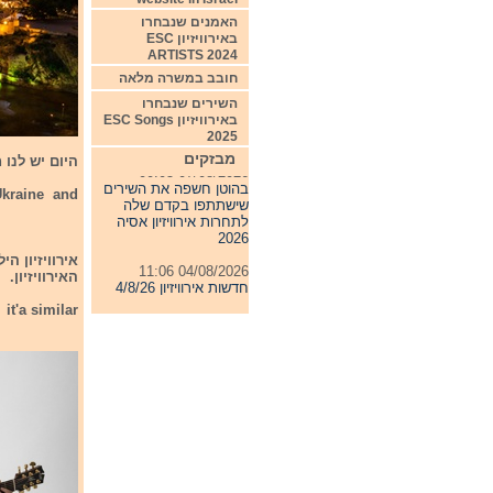
האמנים שנבחרו
באירוויזיון ESC
ARTISTS 2024
חובב במשרה מלאה
השירים שנבחרו
באירוויזיון ESC Songs
2025
מבזקים
07/08/2026 00:05
היום יש לנו 
בהוטן חשפה את השירים
שישתתפו בקדם שלה
kraine and
לתחרות אירוויזיון אסיה
2026
04/08/2026 11:06
חדשות אירוויזיון 4/8/26
האירוויזיון.
31/07/2026 08:54
it'a similar
תחרות אירוויזיון 2027
24/07/2026 19:32
חדשות אירוויזיון 24/7/26