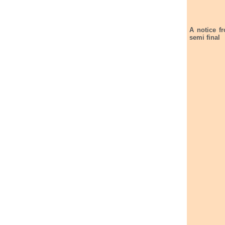
A notice f
semi final