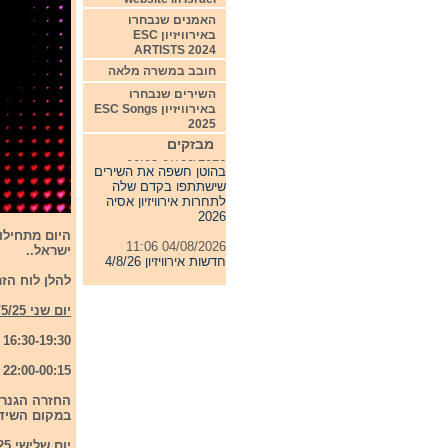
האמנים שנבחרו
באירוויזיון ESC
ARTISTS 2024
חובב במשרה מלאה
השירים שנבחרו
באירוויזיון ESC Songs
2025
מבזקים
07/08/2026 00:05
בהוטן חשפה את השירים
שישתתפו בקדם שלה
לתחרות אירוויזיון אסיה
2026
04/08/2026 11:06
ישראל..
חדשות אירוויזיון 4/8/26
להלן לוח הז
31/07/2026 08:54
תחרות אירוויזיון 2027
יום שני 12/5/25
24/07/2026 19:32
16:30-19:30 - חזרה גנרלית ראשונה של חמי הגמר הראשון
חדשות אירוויזיון 24/7/26
22:00-00:15 - חזרה גנרלית שניה של חצי הגמר הראשון
החזרה הגנרל
במקום השידו
יום שלישי 13/5/25