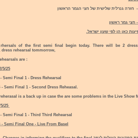
עות כאן הן לפי שעון ישראל.
rhersals of the first semi final begin today. There will be 2 dress
1 dress rehearsal tommorrow,
ehearsals are :
2/5/25
 - Semi Final 1 - Dress Rehearsal
5 - Semi Final 1 - Second Dress Reheasal.
reherasal is a back up in case the are some problems in the Live Show 
/5/25
 - Semi Final 1 - Third Third Rehearsal
5 - Semi Final One - Live From Basel
ת לגמר Changes in informing the qualifiers to the final