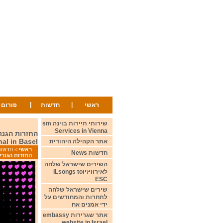
|
|
ראשי
חדשות
פורום
שירותי תיירות בוינה sm
Services in Vienna
nal in Basel
אתר הקהילה היהודית
ראשי
>
חדשות ws
חדשות News
החזרות הגנרליות של חצי הגמר 
השירים שישראל שלחה
לאירוויזיוILsongs to
ESC
שירים שישראל שלחה
לתחרות והמחודשים על
ידי אמנים אח
אתר שגרירות embassy
website in Israel