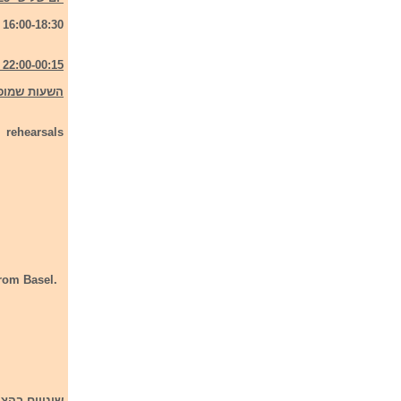
16:00-18:30 - חזרה גנרלית שלישית של חצי הגמר הראשון
22:00-00:15 - חצי גמר ראשון
השעות שמופי
 rehearsals
from Basel.
שינויים בהצגת המדינות העולו