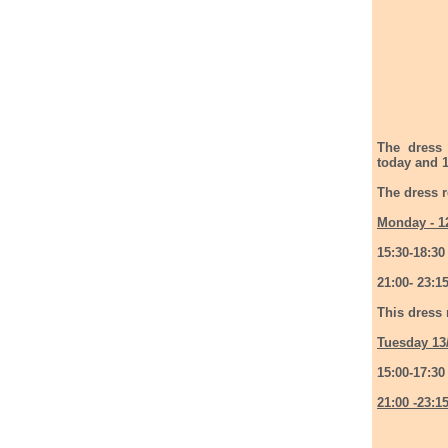
The dress 
today and 
The dress r
Monday - 1
15:30-18:30
21:00- 23:1
This dress 
Tuesday 13
15:00-17:30
21:00 -23:1