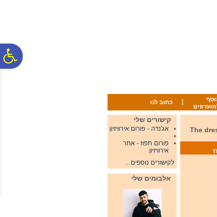
לתפריט
לתוכן
לתפריט
אתר
המרכזי
נגישות
פ
סר
וסף
|
כתוב לנו
מועדפים
נג
קישורים שלי
אג'נדה - פורום אירוויזיון
The dress rehrasla
פורום תפוז - אתר
אירוויזיון
לקישורים נוספים...
אלבומים שלי