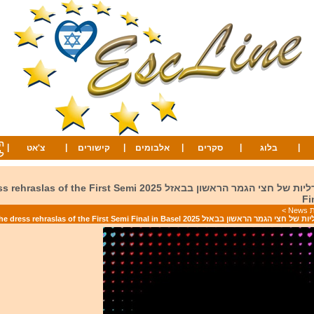
ה
|
|
|
|
|
|
בלוג
סקרים
אלבומים
קישורים
צ'אט
ל
החזרות הגנרליות של חצי הגמר הראשון בבאזל 2025 s of the First Semi
Fi
Ne
>
הראשון בבאזל 2025 The dress rehraslas of the First Semi Final in Basel