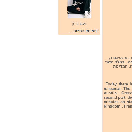
נעם ביתן
לתמונות נוספות...
 מונטינגרו ,
יטא ומלטה. לכל משלחת מוקצב 20 דקות על הבמה. בחלק השני
לכל משלחת מוקצב 40 דקות על הבמה. המדינות
Today there is
rehearsal. The 
Austria , Gree
second part the
minutes on sta
Kingdom , Fra