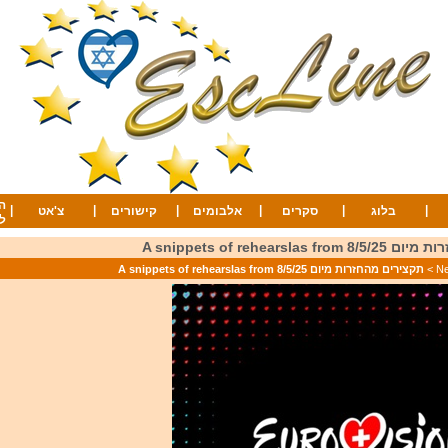
ה
|
|
|
|
|
|
בלוג
סקרים
אלבומים
קישורים
צ'אט
ל
A snippets of rehearsla
>
תקצירים מהחזרות מיום 8/5/25 A snippets of rehearslas from