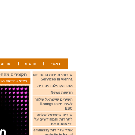
|
|
ראשי
חדשות
פורום
תקצירים מהחזרות מיום 8/5/25 s from
שירותי תיירות בוינה sm
Services in Vienna
ראשי
>
חדשות News
אתר הקהילה היהודית
חדשות News
השירים שישראל שלחה
לאירוויזיוILsongs to
ESC
שירים שישראל שלחה
לתחרות והמחודשים על
ידי אמנים אח
אתר שגרירות embassy
website in Israel