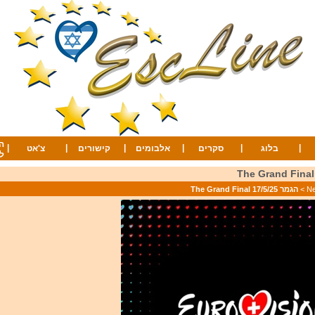
ה
|
|
|
|
|
|
בלוג
סקרים
אלבומים
קישורים
צ'אט
ל
>
הגמר 17/5/25 The Grand Final