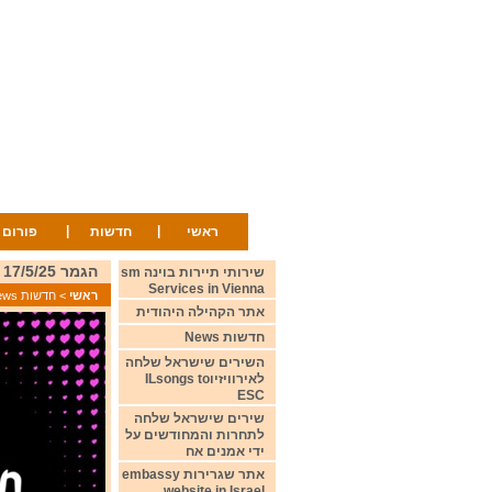
|
|
ראשי
חדשות
פורום
הגמר 17/5/25 The Grand Final
שירותי תיירות בוינה sm
Services in Vienna
ראשי
>
חדשות News
אתר הקהילה היהודית
חדשות News
השירים שישראל שלחה
לאירוויזיוILsongs to
ESC
שירים שישראל שלחה
לתחרות והמחודשים על
ידי אמנים אח
אתר שגרירות embassy
website in Israel