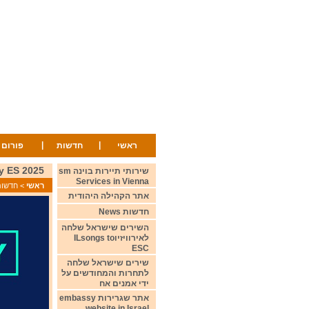
|
|
ראשי
חדשות
פורום
ty ES 2025
שירותי תיירות בוינה sm
Services in Vienna
ראשי
>
חדשות ws
אתר הקהילה היהודית
חדשות News
השירים שישראל שלחה
לאירוויזיוILsongs to
ESC
שירים שישראל שלחה
לתחרות והמחודשים על
ידי אמנים אח
אתר שגרירות embassy
website in Israel