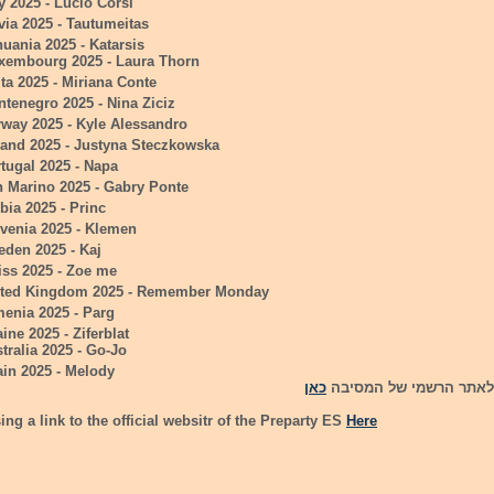
ly 2025 - Lucio Corsi
via 2025 - Tautumeitas
huania 2025 - Katarsis
xembourg 2025 - Laura Thorn
ta 2025 - Miriana Conte
tenegro 2025 - Nina Ziciz
way 2025 - Kyle Alessandro
land 2025 - Justyna Steczkowska
tugal 2025 - Napa
 Marino 2025 - Gabry Ponte
bia 2025 - Princ
venia 2025 - Klemen
den 2025 - Kaj
iss 2025 - Zoe me
ited Kingdom 2025 - Remember Monday
enia 2025 - Parg
ine 2025 - Ziferblat
tralia 2025 - Go-Jo
in 2025 - Melody
 לאתר הרשמי של המסיבה
כאן
ing a link to the official websitr of the Preparty ES
Here