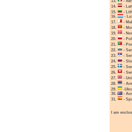
13.
- Ita
14.
- Lat
15.
- Lit
16.
- Lu
17.
- Mal
18.
- Mon
19.
- Nor
20.
- Po
21.
- Por
22.
- San
23.
- Ser
24.
- Slo
25.
- Swe
26.
- Sw
27.
- Un
28.
- Arm
29.
-Ukra
30.
- Aus
31.
- Spa
I am enclos