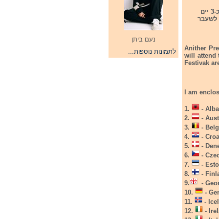
מסיבת קדם אירוויזיון תתקיים בין התאריכים 17-19/4/25 במדריד שבספרד. המסיבה תערך כ-3 יים
רוויזיון לשעבר
נעם ביתן
Anither Pre
לתמונות נוספות...
will attend
Festivak are
I am enclos
1.
- Alba
2.
- Aust
3.
- Belg
4.
- Croa
5.
- Dene
6.
- Czec
7.
- Est
8.
- Finl
9.
- Geor
10.
- Ge
11.
- Ice
12.
- Ir