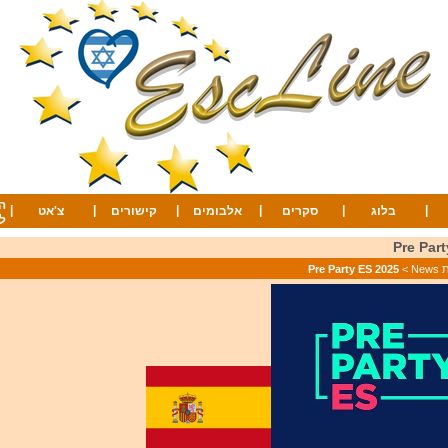
ה
|
|
|
|
|
|
בלוג
סקרים
אלבומים
קישורים
צ'אט
ל
Pre Par
Ne
>
Pre Party ES 2025