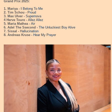
Grand Prix 2025:
1. Mariya - I
Belong To Me
2. Tim Schou -
Proud
3. Max Ulver -
Supernova
4 Herve Toure -
Allez Allez
5. Maria Mathea -
Air
6. Adel The Ssecond -
The Unluckiest Boy Alive
7. Sissal -
Hallucination
8. Andreas Kruse -
Hear My Prayer