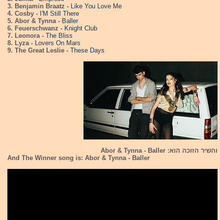
3. Benjamin Braatz -
Like You Love Me
4. Cosby -
I'M Still There
5. Abor & Tynna -
Baller
6. Feuerschwanz -
Knight Club
7. Leonora -
The Bliss
8. Lyza -
Lovers On Mars
9. The Great Leslie -
These Days
והשיר הזוכה הוא: Abor & Tynna - Baller
And The Winner song is: Abor & Tynna - Baller