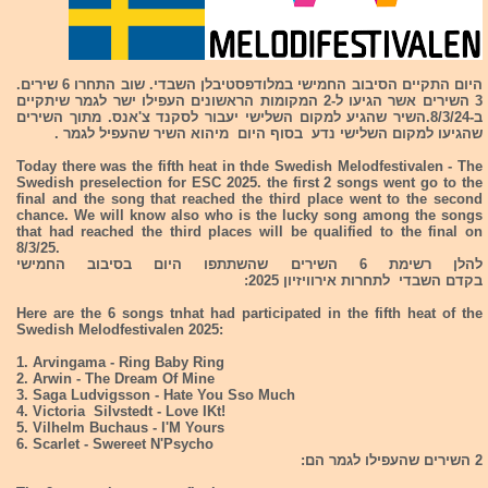
היום התקיים הסיבוב החמישי במלודפסטיבלן השבדי. שוב התחרו 6 שירים.
3 השירים אשר הגיעו ל-2 המקומות הראשונים העפילו ישר לגמר שיתקיים
ב-8/3/24.השיר שהגיע למקום השלישי יעבור לסקנד צ'אנס. מתוך השירים
שהגיעו למקום השלישי נדע בסוף היום מיהוא השיר שהעפיל לגמר .
Today there was the fifth heat in thde Swedish Melodfestivalen - The
Swedish preselection for ESC 2025. the first 2 songs went go to the
final and the song that reached the third place went to the second
chance. We will know also who is the lucky song among the songs
that had reached the third places will be qualified to the final on
8/3/25.
להלן רשימת 6 השירים שהשתתפו היום בסיבוב החמישי
בקדם השבדי לתחרות אירוויזיון 2025:
Here are the 6 songs tnhat had participated in the fifth heat of the
Swedish Melodfestivalen 2025:
1. Arvingama - Ring Baby Ring
2. Arwin - The Dream Of Mine
3. Saga Ludvigsson - Hate You Sso Much
4. Victoria Silvstedt - Love IKt!
5. Vilhelm Buchaus - I'M Yours
6. Scarlet - Swereet N'Psycho
2 השירים שהעפילו לגמר הם: