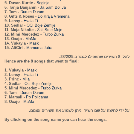
5. Dusan Kurtic -
Boginja
6. Tanja Banjanin -
Ja Sam Bol Ja
7. Tam -
Durum Durum
8. Gifts & Roses -
Do Kraja Vremena
9. Lensy -
Hvala Ti
10. Sedlar -
OCI Boje Zemlje
11. Maja Nikolic -
Zali Srce Moje
12. Mimi Mercedez -
Turbo Zurka
13. Oxajo -
MaMa
14. Vukayla -
Mask
15. AltCtrl -
Mamurna Jutra
להלן 8 השירים שהעפילו לגמר ב-28/2/25.
Hence are the 8 songs that went to final:
1. Vukayla -
Mask
2. Lensy -
Hvala Ti
3. Princ -
Mila
4. Sedlar -
Oci Buje Zemlje
5. Mimi Mercedez -
Turbo Zurka
6. Tam -
Durum Durum
7. Marsali -
Po Policama
8. Oxajo -
MaMa
על ידי לחיצה על שם השיר ניתן לשמוע את השירים עצמם.
By cllicking on the song name you can hear the songs.