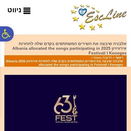
לתפריט
לתוכן
לתפריט
אתר
המרכזי
נגישות
ניווט
פ
אלבניה שיבצה את השירים המשתתפים בקדם שלה לתחרות
אירוויזיון 2025 Albania allocated the songs participating in
סר
Festivali I Keneges
ראשי
>
חדשות News
>
אלבניה שיבצה את השירים המשתתפים בקדם שלה לתחרות אירוויזיון 2025 Albania
allocated the songs participating in Festivali I Keneges
נג