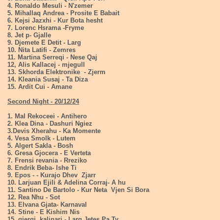
4. Ronaldo Mesuli - N'zemer
5. Mihallaq Andrea - Prosite E Babait
6. Kejsi Jazxhi - Kur Bota hesht
7. Lorenc Hsrama -Fryme
8. Jet p- Gjalle
9. Djemete E Detit - Larg
10. Nita Latifi - Zemres
11. Martina Serreqi - Nese Qaj
12, Alis Kallacej - mjegull
13. Skhorda Elektronike - Zjerm
14. Kleania Susaj - Ta Diza
15. Ardit Cui - Amane
Second Night - 20/12/24
1. Mal Rekoceei - Antihero
2. Klea Dina - Dashuri Ngiez
3.Devis Xherahu - Ka Momente
4. Vesa Smolk - Lutem
5. Algert Sakla - Bosh
6. Gresa Gjocera - E Verteta
7. Frensi revania - Rreziko
8. Endrik Beba- Ishe Ti
9. Epos - - Kurajo Dhev Zjarr
10. Larjuan Ejili & Adelina Corraj- A hu
11. Santino De Bartolo - Kur Neta Vjen Si Bora
12. Rea Nhu - Sot
13. Elvana Gjata- Karnaval
14. Stine - E Kishim Nis
15. gjergj kalinari - Larg Jetes Pa Ty