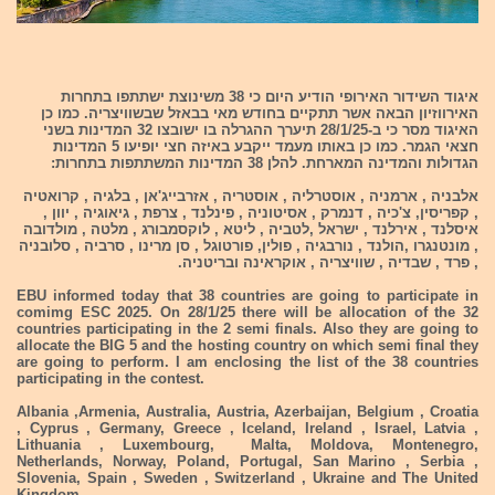
איגוד השידור האירופי הודיע היום כי 38 משינוצת ישתתפו בתחרות
האירווזיון הבאה אשר תתקיים בחודש מאי בבאזל שבשוויצריה. כמו כן
האיגוד מסר כי ב-28/1/25 תיערך ההגרלה בו ישובצו 32 המדינות בשני
חצאי הגמר. כמו כן באותו מעמד ייקבע באיזה חצי יופיעו 5 המדינות
הגדולות והמדינה המארחת. להלן 38 המדינות המשתתפות בתחרות:
אלבניה , ארמניה , אוסטרליה , אוסטריה , אזרבייג'אן , בלגיה , קרואטיה
, קפריסין, צ'כיה , דנמרק , אסיטוניה , פינלנד , צרפת , גיאוגיה , יוון ,
איסלנד , אירלנד , ישראל ,לטביה , ליטא , לוקסמבורג , מלטה , מולדובה
, מונטנגרו ,הולנד , נורבגיה , פולין, פורטוגל , סן מרינו , סרביה , סלובניה
, פרד , שבדיה , שוויצריה , אוקראינה ובריטניה.
EBU informed today that 38 countries are going to participate in
comimg ESC 2025. On 28/1/25 there will be allocation of the 32
countries participating in the 2 semi finals. Also they are going to
allocate the BIG 5 and the hosting country on which semi final they
are going to perform. I am enclosing the list of the 38 countries
participating in the contest.
Albania ,Armenia, Australia, Austria, Azerbaijan, Belgium , Croatia
, Cyprus , Germany, Greece , Iceland, Ireland , Israel, Latvia ,
Lithuania , Luxembourg, Malta, Moldova, Montenegro,
Netherlands, Norway, Poland, Portugal, San Marino , Serbia ,
Slovenia, Spain , Sweden , Switzerland , Ukraine and The United
Kingdom.