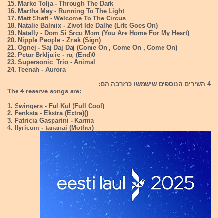
15. Marko Tolja - Through The Dark
16. Martha May - Running To The Light
17. Matt Shaft - Welcome To The Circus
18. Natalie Balmix - Zivot Ide Dalhe (Life Goes On)
19. Natally - Dom Si Srcu Mom (You Are Home For My Heart)
20. Nipple People - Znak (Sign)
21. Ognej - Saj Daj Daj (Come On , Come On , Come On)
22. Petar Brkljalic - raj (End)0
23. Supersonic Trio - Animal
24. Teenah - Aurora
4 השירים הנוספים שישמשו כרזרבה הם:
The 4 reserve songs are:
1. Swingers - Ful Kul (Full Cool)
2. Fenksta - Ekstra (Extra)()
3. Patricia Gasparini - Karma
4. llyricum - tananai (Mother)