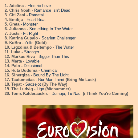
1. Adelina -
Electric Love
2. Chris Noah -
Ramance Isn't Dead
3. Citi Zeni -
Ramatai
4. Emilija -
Heart Beat
5. Greta -
Monster
6. Julianna -
Something In The Water
7. Justs -
Fit Right
8. Katrina Gupalo -
Scarlett Challenger
9. KoBra -
Zelts
(Gold)
10. Lrgzdina & Beltempo -
The Water
11. Luka -
Stronger
12. Markus Riva -
Bigger Than This
13. Marta -
Lovable
14. Palo -
Delusional
15. Ruta Duduma -
Chemical
16. Sinergiza -
Bound By The Light
17. Tautumeitas -
Bur Man Laim
i (Bring Me Luck)
18. Tepat -
Sadzejot
(By The Way)
19. The Ludvig -
Ligo
(Midsummer)
20. Toms Kalderauskis -
Domaju, Tu Nac
(i Think You're Coming)