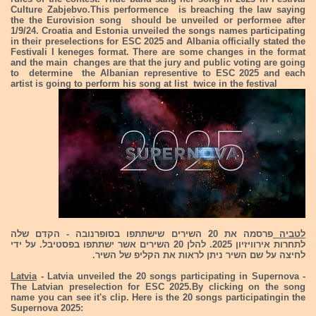
Culture Zabjebvo.This performence is breaching the law saying
the the Eurovision song should be unveiled or performee after
1/9/24. Croatia and Estonia unveiled the songs names participating
in their preselections for ESC 2025 and Albania officially stated the
Festivali I keneges format. There are some changes in the format
and the main changes are that the jury and public voting are going
to determine the Albanian representive to ESC 2025 and each
artist is going to perform his song at list twice in the festival
לטביה
פרסמה את 20 השירים שישתתפו בסופרנובה - הקדם שלה
לתחרות אירוויזיון 2025. להלן 20 השירים אשר ישתתפו בפסטיבל. על ידי
לחיצה על שם השיר ניתן לראות את הקליפ של השיר.
Latvia
- Latvia unveiled the 20 songs participating in Supernova -
The Latvian preselection for ESC 2025.By clicking on the song
name you can see it's clip. Here is the 20 songs participatingin the
Supernova 2025: