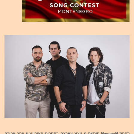
להקת NeoneoN פורשת מ ייצוג עארצה בתחרות האירוויזיון עקב עבירה