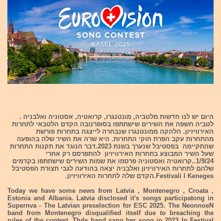
היום יש לנו חדשות מלטביה, מונטנגרו, קרואטיה, אסטוניה ואלבניה .
לטביה חשפה את השירים שישתתפו בסופרנובה הקדם הלטבאי לתחרות
האירוויזיון. הלהקה ממונטנגרו שנבחרה לייצגה בתחרות פורשת
מהתחרות עקב הפרת חוקי התחרות. היא שרה את השיר שלה בהופעה
שהתקיימה בפסטיבל שנערך בשנת 2023.דבר הנוגד את תקנות התחרות
שעל השיר המבוצע בתחרות האירוויזיון להתפרסם רק אחרי
1/9/24..קרואטיה ואסטוניה פרסמו את שמות השירים שישתתפו בקדמים
שלהם לתחרות האירוויזיון ואלבניה יצאה בהודעה לגבי תצורת הפסטיבל
Festivali I Keneges.הקדם שלה לתחרות האירוויזיון.
Today we have some news from Latvia , Montenegro , Croata ,
Estonia and Albania. Latvia disclosed it's songs participatong in
Supernva - The Latvian preselection for ESC 2025. The NeonnoeN
band from Montenegro disqualified itself due to breaching the
rules of the contest. Thde band sang her song in 2023 In Festival