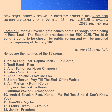
אסטוניה -
אסוניה פרסמה את שמות 15 השירים שישתתפו בקדם שלה
שיתקיים ב- 15/2/25. השיר ה-16 ייבחר על ידי קהל המצביעים ויפורסם
בתחילת ינואר 2025.
Estonia -
Estonia unveiled gthe names of the 15 songs participatng
in Eesti Laul - The Estonian preselection for ESC 2025. The 16 th
song is going to be chosen by public voring and will be unveiled
in the beginning of January 2025.
להלן שמות 15 השירים:
Hence are the nanmes of the 15 songs:
1. Kaisa Lang Feat. Rapina Jack - Tule (Come)
2. Tuuli Band - Rem
3. Ant - Tomorrow Never Changes)
4. Felin - Solo An them
5. Anna Sahlene - Love Me Low
6. Stereo Terrur - Prty Till The End Of the Wolrld
7. An- Marlen - <Kulm (Cold)
8. Elysa - The Last To Know
9. Minimal Wwind - Armageddon
10. Andrei Zevakin Feat. Karita - Ma Eei Tea Sind (I Don't Know
You)
11. Gem98 - Psycho
12. Frants Tikerpuu - Trouble
13. Janek - Freedom