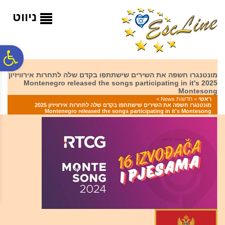
לתפריט
לתוכן
לתפריט
אתר
המרכזי
נגישות
ניווט
פ
מונטנגרו חשפה את השירים שישתתפו בקדם שלה לתחרות אירוויזיון
2025 Montenegro released the songs participating in it's
סר
Montesong
ראשי
>
חדשות News
>
מונטנגרו חשפה את השירים שישתתפו בקדם שלה לתחרות אירוויזיון 2025
Montenegro released the songs participating in it's Montesong
נג