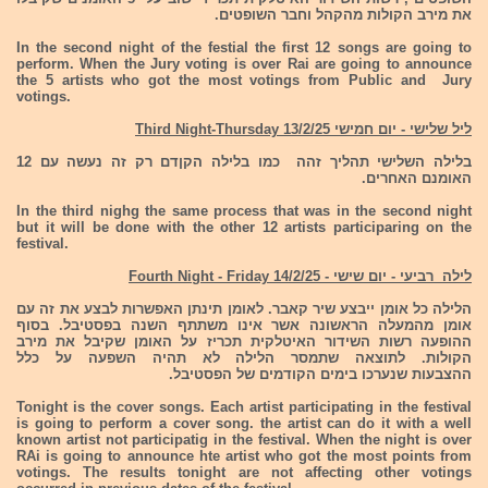
את מירב הקולות מהקהל וחבר השופטים.
In the second night of the festial the first 12 songs are going to
perform. When the Jury voting is over Rai are going to announce
the 5 artists who got the most votings from Public and Jury
votings.
ליל שלישי - יום חמישי 13/2/25 Third Night-Thursday
בלילה השלישי תהליך זהה כמו בלילה הקןדם רק זה נעשה עם 12
האומנם האחרים.
In the third nighg the same process that was in the second night
but it will be done with the other 12 artists participaring on the
festival.
לילה רביעי - יום שישי - 14/2/25 Fourth Night - Friday
הלילה כל אומן ייבצע שיר קאבר. לאומן תינתן האפשרות לבצע את זה עם
אומן מהמעלה הראשונה אשר אינו משתתף השנה בפסטיבל. בסוף
ההופעה רשות השידור האיטלקית תכריז על האומן שקיבל את מירב
הקולות. לתוצאה שתמסר הלילה לא תהיה השפעה על כלל
ההצבעות שנערכו בימים הקודמים של הפסטיבל.
Tonight is the cover songs. Each artist participating in the festival
is going to perform a cover song. the artist can do it with a well
known artist not participatig in the festival. When the night is over
RAi is going to announce hte artist who got the most points from
votings. The results tonight are not affecting other votings