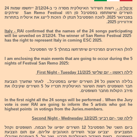
איטליה -
רשות השידור האיטלקית מסרה כי ב-2/12/24 ייחשפו שמות 24
השירים שישתתפו בפסטיבל סן רמו San Remo Festival שיתקים
בפברואר 2025. לזוכה הפסטיבל תנתן לו הזכות לייצג את איטליה בתחרות
אירוויזיון 2025.
Italy -
RAI confirmed that the names of the 24 songs participating
will be unveiled on 2/12/24. The winner of San Remo Festival 2025
has the right to represent Italy in coming ESC 2025.
להלן האירועים המרכזיים שיתרחשו במהלך 5 ימי הפסטיבל.
I am enclosing the main events that are going to occur during the 5
nights of Festival San Remo 2025:
לילה ראשון - יום שלישי 11/2/25 First Night - Tuesday
בלילה הראשון כל 24 השירים יופיעו בפסטיבל.. לאחר שתערך הצבעת
חבר השופטים רשות השיגור האיטלקית תכריז על 5 השירים שקיבלו את
מירב הקולות מחבר השופטים.
In the first night all the 24 songs will be performed . When the Jury
vote is over RAI are going to inform the 5 artists who got he
highest points in votings from the Juries.members.
לילה שני -יום רביעי 12/2/25 Second Night - Wednesday
ביום השני של הפסטיבל 12 השירים יופיעו על הבמה. השופטים וקהל
המצביעים יצביעו עבור השירים האהובים עליהם. עם תום הצבעת
השופטים , רשות השידור האיטלקית תכריז שוב על 5 האומנים שקיבלו