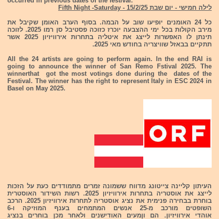
occurred in previous dates of the festival.
לילה חמישי - יום שבת 15/2/25 - Fifth Night -Saturday
כל 24 האומנים יופיעו שוב על הבמה. בסוף הערב האומן שקיבל את
מירב הקולות בכל ימי ההצבעה יוכרז כזוכה פסטיבל סן רמו 2025. לזוכה
תינתן לו האפשרות לייצג את איטליה בתחרות אירוויזיון 2025 אשר
תתקיים בבאזל שוויצריה בחודש מאי 2025.
All the 24 artists are going to perform again. In the end RAI is
going to announce the winner of San Remo Fstival 2025. The
winnerthat got the most votings done during the dates of the
Festival. The winner has the right to represent Italy in ESC 2024 in
Basel on May 2025.
העיתון קליינה צייטונג מדווח ששמונה זמרים מתמודדים כעת על הזכות
לייצג את אוסטריה בתחרות אירוויזיון 2025. רשות השידור האוסטרית
בוחרת בבחירה פנימית את נציג אוסטריה לתחרות אירוויזיון 2025. הרכב
השופטים מורכב מ-25 אנשים המתמחים בענף המוזיקה ו-6
אוהדי אירוויזיון. הם וןמעים האודישנים ולאחר מכן בוחרים בנציג