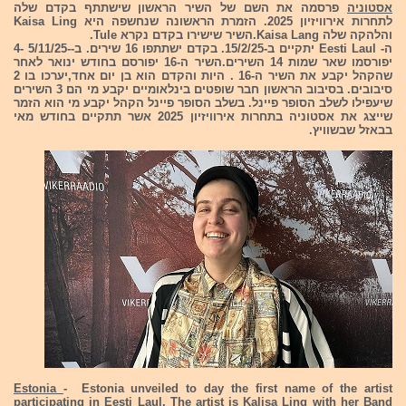
אסטוניה
פרסמה את השם של השיר הראשון שישתתף בקדם שלה
לתחרות אירוויזיון 2025. הזמרת הראשונה שנחשפה היא Kaisa Ling
והלהקה שלה Kaisa Lang.השיר שישירו בקדם נקרא Tule.
ה- Eesti Laul יתקיים ב-15/2/25. בקדם ישתתפו 16 שירים. ב--5/11/25 -4
יפורסמו שאר שמות 14 השירים.השיר ה-16 יפורסם בחודש ינואר לאחר
שהקהל יקבע את השיר ה-16 . היות והקדם הוא בן יום אחד,יערכו בו 2
סיבובים. בסיבוב הראשון חבר שופטים בינלאומיים יקבע מי הם 3 השירים
שיעפילו לשלב הסופר פיינל. בשלב הסופר פיינל הקהל יקבע מי הוא הזמר
שייצג את אסטוניה בתחרות אירוויזיון 2025 אשר תתקיים בחודש מאי
בבאזל שבשוויץ.
Estonia
- Estonia unveiled to day the first name of the artist
participating in Eesti Laul, The artist is Kalisa Ling with her Band