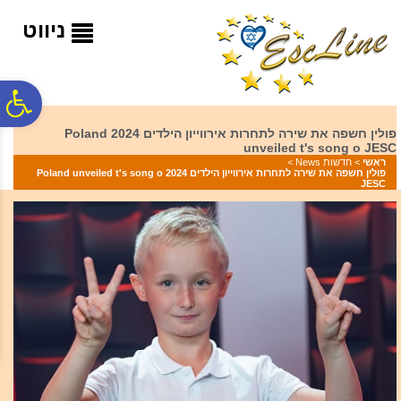
לתפריט
לתוכן
לתפריט
אתר
המרכזי
נגישות
ניווט
פ
פולין חשפה את שירה לתחרות אירווייון הילדים 2024 Poland
unveiled t's song o JESC
סר
ראשי
>
חדשות News
>
פולין חשפה את שירה לתחרות אירווייון הילדים 2024 Poland unveiled t's song o
JESC
נג