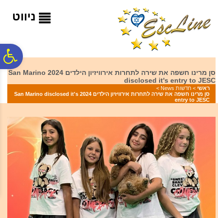
לתפריט
לתוכן
לתפריט
אתר
המרכזי
נגישות
ניווט
פ
סן מרינו חשפה את שירה לתחרות אירוויזיון הילדים 2024 San Marino
disclosed it's entry to JESC
סר
ראשי
>
חדשות News
>
סן מרינו חשפה את שירה לתחרות אירוויזיון הילדים 2024 San Marino disclosed it's
entry to JESC
נג