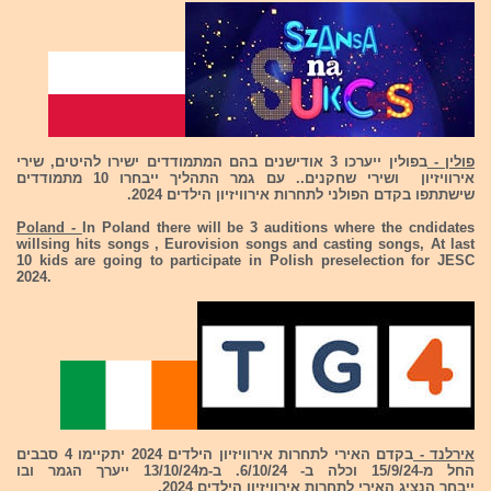
פולין -
בפולין ייערכו 3 אודישנים בהם המתמודדים ישירו להיטים, שירי
אירוויזיון ושירי שחקנים.. עם גמר התהליך ייבחרו 10 מתמודדים
שישתתפו בקדם הפולני לתחרות אירוויזיון הילדים 2024.
Poland -
In Poland there will be 3 auditions where the cndidates
willsing hits songs , Eurovision songs and casting songs, At last
10 kids are going to participate in Polish preselection for JESC
2024.
אירלנד -
בקדם האירי לתחרות אירוויזיון הילדים 2024 יתקיימו 4 סבבים
החל מ-15/9/24 וכלה ב- 6/10/24. ב-מ13/10/24 ייערך הגמר ובו
ייבחר הנציג האירי לתחרות אירוויזיון הילדים 2024.