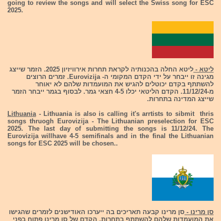
going to review the songs and will select the Swiss song for ESC
2025.
ליטא -
ליטא החלה בהכנותיה לקראת תחרות אירוויזיון 2025. הזמר שייצג
מגינה זו ייבחר על ידי הקדם המקומי ה- Eurovizija. זמרים הרוצים
להשתתף בקדם יכוטלים להגיש את המועמדות שלהם לא יאוחר
מ-11/12/24. הקדם הליטאי יכלו 4-5 חצאי גמר. לבסוף בגמר ייבחר הזמר
שייצג המדינה בתחרות.
Lithuania
- Lithuania is also is calling it's arrtists to sibmit thris
songs thruogh Eurovizija - The Lithuanian preselection for ESC
2025. The last day of submitting the songs is 11/12/24. The
Eurovizija willhave 4-5 semifinals and in the final the Lithuanian
songs for ESC 2025 will be chosen..
סן מרינו -
סן מרינו קבעה תאריכים בה ייערכו האודישנים לזמרים שהגישו
את המועמדות שלהם להשתתף בתחרות. הקדם של סן מרינו פתוח בפני