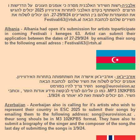
אלבניה-
רשות השידור האלבנית מסרה כי אומנים העונים על הדרישות ו
הרוצים להשתתף בקדם האלבני לתחרות אירוויזיון 2025 יכולים להגיש
את המועמדות שלהם בין התאריכים 27-29/9/24. הם יכולים לשלוח את
השירים שלהם לכתובת הבאה
Festivali63@rtsh.al
Albania
- Albania had open it's submission for artists toparticipate
in coming Festivali i keneges 63. Artist can submit their
application between the dates of 27-29/9/24 by emailing their song
to the following email adress :
Festivali63@rtsh.al
אזרבייג'אן
- אזרבייג'אן אישרה את השתתפותה בתחרות האירוויזיון.
אומנים יכולים לשלוח את השיר שלהם לכתובת הבאה
song@eurovision.az
השיר צריך להיו בפורמט
MP3 192KPBS. כמו כן עליהם לצרף לבקשה מידע אודות הזמר , וכותבי
השיר. הם יכולים לעשות זאת לא יאוחר מ- 1/9/24.
Azerbaijan
-
Azerbaijan also is calling for it's artists who wish to
represent their country in ESC 2025 to submit their songs by
emailing them to the following address:
song@eurovision.az
.
theur song shouls be in M3 102KPBS format. They have also to
submit a biography of the singer and the composer of the song.the
last day of submitting the songs is 1/9/24.