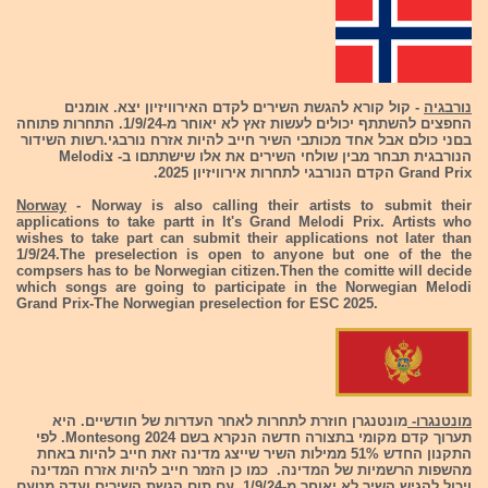
נורבגיה
- קול קורא להגשת השירים לקדם האירוויזיון יצא. אומנים
החפצים להשתתף יכולים לעשות זאץ לא יאוחר מ-1/9/24. התחרות פתוחה
בםני כולם אבל אחד מכותבי השיר חייב להיות אזרח נורבגי.רשות השידור
הנורבגית תבחר מבין שולחי השירים את אלו שישתתםו ב- צMelodi
Grand Prix הקדם הנורבגי לתחרות אירוויזיון 2025.
Norway
- Norway is also calling their artists to submit their
applications to take partt in It's Grand Melodi Prix. Artists who
wishes to take part can submit their applications not later than
1/9/24.The preselection is open to anyone but one of the the
compsers has to be Norwegian citizen.Then the comitte will decide
which songs are going to participate in the Norwegian Melodi
Grand Prix-The Norwegian preselection for ESC 2025.
מונטנגרו-
מונטנגרן חוזרת לתחרות לאחר העדרות של חודשיים. היא
תערוך קדם מקומי בתצורה חדשה הנקרא בשם Montesong 2024. לפי
התקנון החדש 51% ממילות השיר שייצג מדינה זאת חייב להיות באחת
מהשפות הרשמיות של המדינה. כמו כן הזמר חייב להיות אזרח המדינה
ויכול להגיש השיר לא יאוחר מ-1/9/24. עם תום הגשת השירים ועדה מטעם