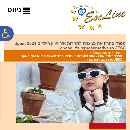
לתפריט
לתוכן
לתפריט
אתר
המרכזי
נגישות
ניווט
פ
ספרד בחרה את נציגתה לתחרות אירוויזיון הילדים 2024 Spain
chose it's representative to JESC
סר
ראשי
>
חדשות News
>
ספרד בחרה את נציגתה לתחרות אירוויזיון הילדים 2024 Spain chose it's
representative to JESC
נג