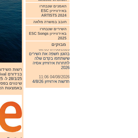
האמנים שנבחרו
באירוויזיון ESC
ARTISTS 2024
חובב במשרה מלאה
השירים שנבחרו
באירוויזיון ESC Songs
2025
מבזקים
07/08/2026 00:05
בהוטן חשפה את השירים
שישתתפו בקדם שלה
לתחרות אירוויזיון אסיה
2026
רשות השידור
בנידורם Benidorm Festival ב-1/2/25. הפסטיבל ייערך בין
04/08/2026 11:06
חדשות אירוויזיון 4/8/26
שינווים בפס
באמצעות האפ
31/07/2026 08:54
תחרות אירוויזיון 2027
24/07/2026 19:32
חדשות אירוויזיון 24/7/26