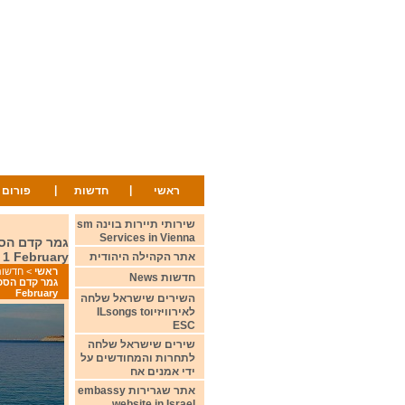
|
|
ראשי
חדשות
פורום
שירותי תיירות בוינה sm
Services in Vienna
n 1 February
אתר הקהילה היהודית
ראשי
>
חדשות ws
חדשות News
February
השירים שישראל שלחה
לאירוויזיוILsongs to
ESC
שירים שישראל שלחה
לתחרות והמחודשים על
ידי אמנים אח
אתר שגרירות embassy
website in Israel