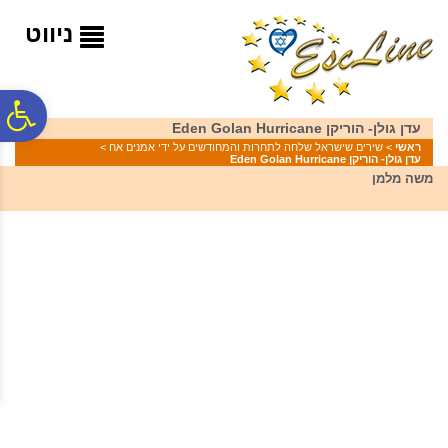
לתפריט
לתוכן
לתפריט
אתר
המרכזי
נגישות
ניווט
פ
עדן גולן- הוריקן Eden Golan Hurricane
ראשי
>
שירים שישראל שלחה לתחרות והמחודשים על ידי אמנים אח
>
עדן גולן- הוריקן Eden Golan Hurricane
סר
משה מלמן
נג