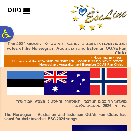
לתפריט
לתוכן
לתפריט
אתר
המרכזי
נגישות
ניווט
פ
הצבעת מועדוני החובבים הנורבגי , האוסטרלי והאסטוני 2024 The
votes of the Norwegian , Australian and Estonian OGAE Fan
סר
Clubs
ראשי
>
חדשות News
>
הצבעת מועדוני החובבים הנורבגי , האוסטרלי והאסטוני 2024 The votes of the
Norwegian , Australian and Estonian OGAE Fan Clubs
נג
מועדוני החובבים הנורבגי , האוסטרלי והאסטוני הצביעו עבור שירי
אירוויזיון 2024 האהובים עליהם.
The Norwegian , Australian and Estonian OGAE Fan Clubs had
voted for their favorites ESC 2024 songs.