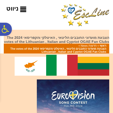
לתפריט
לתוכן
לתפריט
אתר
המרכזי
נגישות
ניווט
פ
הצבעת מועדוני החובבים הליטאי , האיטלקי והקפריסאי 2024 The
votes of the Lithuanian , Italian and Cypriot OGAE Fan Clubs
סר
ראשי
>
חדשות News
>
הצבעת מועדוני החובבים הליטאי , האיטלקי והקפריסאי 2024 The votes of the
Lithuanian , Italian and Cypriot OGAE Fan Clubs
נג