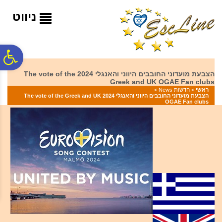
לתפריט
לתוכן
לתפריט
אתר
המרכזי
נגישות
ניווט
פ
הצבעת מועדוני החובבים היווני והאנגלי 2024 The vote of the
Greek and UK OGAE Fan clubs
סר
ראשי
>
חדשות News
>
הצבעת מועדוני החובבים היווני והאנגלי 2024 The vote of the Greek and UK
OGAE Fan clubs
נג