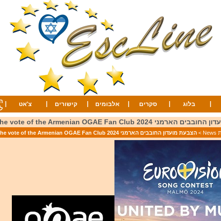
ה
|
|
|
|
|
|
בלוג
סקרים
אלבומים
קישורים
צ'אט
ל
רמני 2024 The vote of the Armenian OGAE Fan Club
Ne
>
הצבעת מועדון החובבים הארמני 2024 The vote of the Armenian OGAE Fan Club