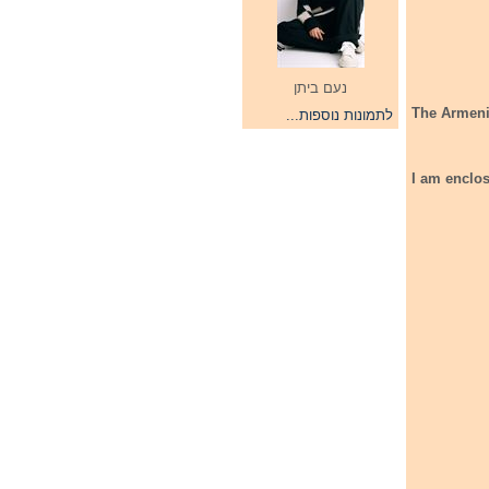
נעם ביתן
The Armeni
לתמונות נוספות...
I am enclo