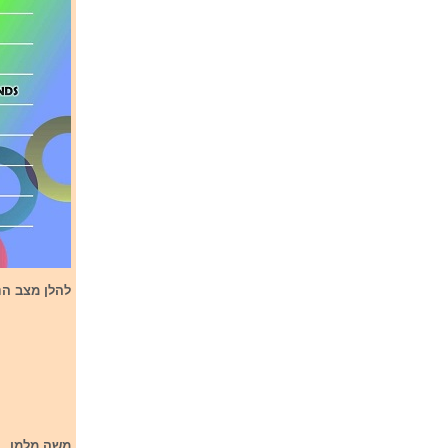
להלן מצב הנ
משה מלמן