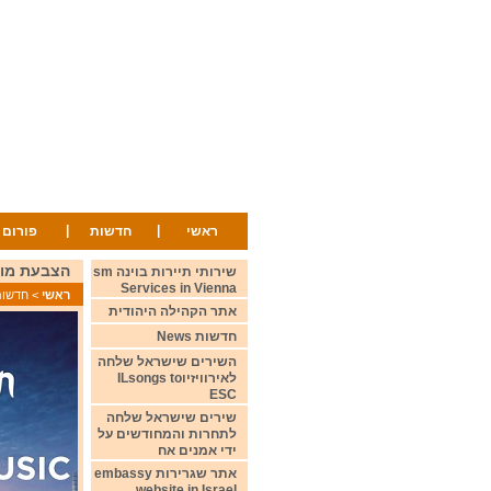
|
|
ראשי
חדשות
פורום
הצבעת מועדון החובבים הא
שירותי תיירות בוינה sm
Services in Vienna
ראשי
>
חדשות ws
אתר הקהילה היהודית
חדשות News
השירים שישראל שלחה
לאירוויזיוILsongs to
ESC
שירים שישראל שלחה
לתחרות והמחודשים על
ידי אמנים אח
אתר שגרירות embassy
website in Israel