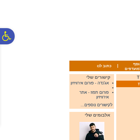
לתפריט
לתוכן
לתפריט
אתר
המרכזי
נגישות
פ
סר
וסף
|
כתוב לנו
מועדפים
נג
קישורים שלי
אג'נדה - פורום אירוויזיון
פורום תפוז - אתר
אירוויזיון
לקישורים נוספים...
אלבומים שלי