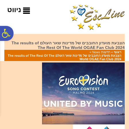
לתפריט
לתוכן
לתפריט
אתר
המרכזי
נגישות
ניווט
פ
הצבעת מועדון החובבים של מדינות שאר העולם The results of
The Rest Of The World OGAE Fan Club 2024
סר
ראשי
>
חדשות News
>
הצבעת מועדון החובבים של מדינות שאר העולם The results of The Rest Of The
World OGAE Fan Club 2024
נג