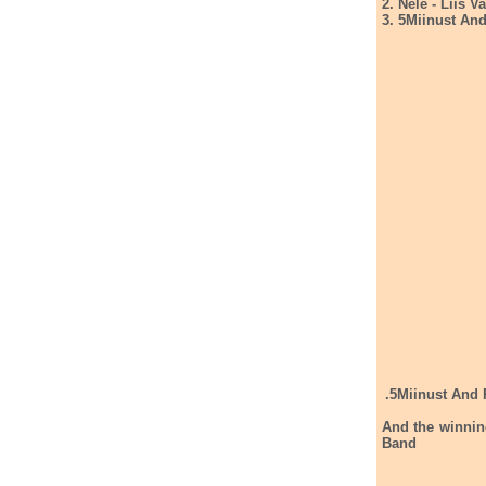
2. Nele - Liis 
3. 5Miinust And
And the winnin
Band