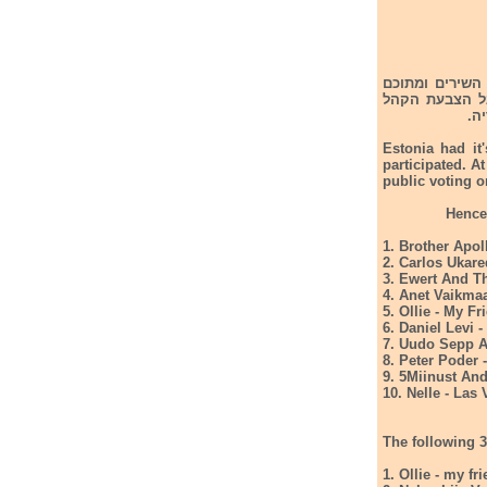
אסטוניה נערך הגמר לתחרות אירוויזיון 2024. בגמר היו 2 שלבים. בשבל הראשון התחרו 10 השירים ומתוכם
סופר פיינל הצבעת הקהל
ה.
Estonia had it
participated. A
public voting o
1. Brother Apol
2. Carlos Ukar
3. Ewert And T
4. Anet Vaikmaa
5. Ollie - My Fr
6. Daniel Levi
7. Uudo Sepp A
8. Peter Poder 
9. 5Miinust An
10. Nelle - Las
The following 3
1. Ollie - my fr