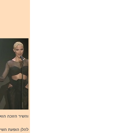
והשיר הזוכה הוא In The Middle של talia Barbu
להלן הופעת השיר אתמול בגמר e song in the final