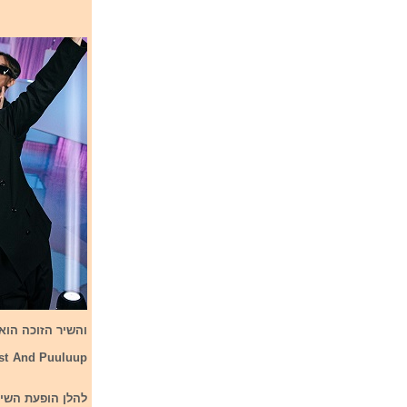
והשיר הזוכה הוא : (nendest) Nark Votikumidest Ei Tea Me (Kull) Midagi של להקת uulupp
ust And Puuluup
להלן הופעת השיר ב