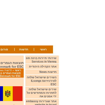
|
|
ראשי
חדשות
פורום
שירותי תיירות בוינה sm
Services in Vienna
Denmark for ESC
אתר הקהילה היהודית
ראשי
>
חדשות News
חדשות News
Denmark for ESC
השירים שישראל שלחה
לאירוויזיוILsongs to
ESC
שירים שישראל שלחה
לתחרות והמחודשים על
ידי אמנים אח
אתר שגרירות embassy
website in Israel