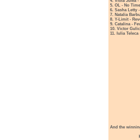
4. Viola Julea -
5. OL - No Tim
6. Sasha Letty 
7. Natalia Barb
8. Y-Limit - Rev
9. Catalina - Fe
10. Victor Gulic
11. Iulia Telec
And the winning