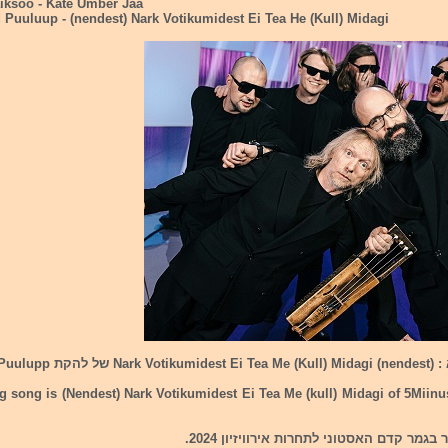
Vaiksoo - Kate Umber Jaa
 Puuluup - (nendest) Nark Votikumidest Ei Tea He (Kull) Midagi
5Miinust And P.
g song is (Nendest) Nark Votikumidest Ei Tea Me (kull) Midagi of 5Miin
גמר קדם האסטוני לתחרות אירוויזיון 2024.