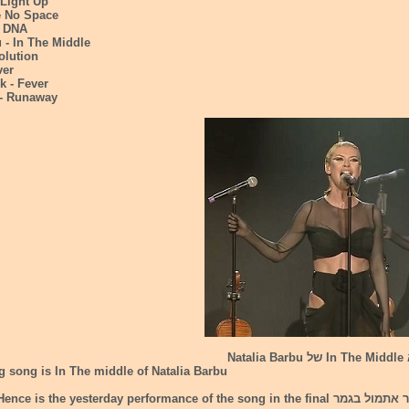
 Light Up
e No Space
- DNA
u - In The Middle
olution
ver
k - Fever
a - Runaway
Na
 song is In The middle of Natalia Barbu
Hence is the yesterday performance of th