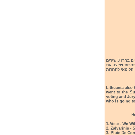
בליטא גם כן התקיים הגמר ובו השתתפו 10 שירים. בשלב הראשון חבר השופטים וקהל המצביעים בחרו 3 שירים
חרות שייצג את
הנציג הליטאי לתחרות
Lithuania also 
went to the Su
voting and Jury
who is going to
1.Aiste - We Wi
2. Zalvarinis - 
3. Pluie De Com