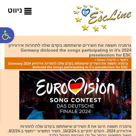
לתפריט
לתוכן
לתפריט
אתר
המרכזי
נגישות
ניווט
פ
גרמניה חשפה את השירים שישתתפו בקדם שלה לתחרות אירוויזיון
2024 Germany diclosed the songs participating in it's
סר
preselection for ESC
ראשי
>
חדשות News
>
גרמניה חשפה את השירים שישתתפו בקדם שלה לתחרות אירוויזיון 2024 Germany
diclosed the songs participating in it's preselection for ESC
נג
גרמניה חשפה היום את 8 השירים שישתתפו בקדם שלה לתחרות
אירוויזיון 2024. הקדם יתקיים ב-16/2/24. השיר התשיעי ייחשף ב-8/2/24.
השיר התשיעי ייבחר על ידי הצבעת הקהל בלבד.