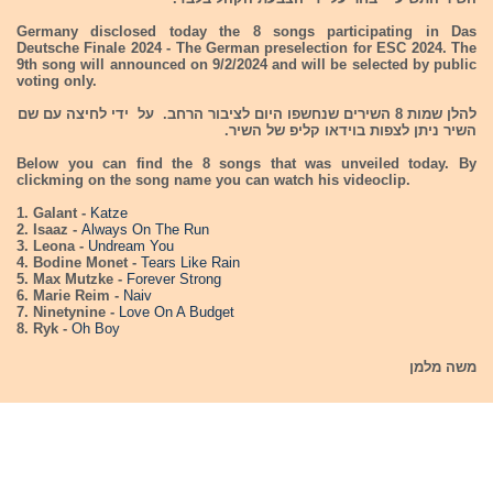
Germany disclosed today the 8 songs participating in Das
Deutsche Finale 2024 - The German preselection for ESC 2024. The
9th song will announced on 9/2/2024 and will be selected by public
voting only.
להלן שמות 8 השירים שנחשפו היום לציבור הרחב. על ידי לחיצה עם שם
השיר ניתן לצפות בוידאו קליפ של השיר.
Below you can find the 8 songs that was unveiled today. By
clickming on the song name you can watch his videoclip.
1. Galant -
Katze
2. Isaaz -
Always On The Run
3. Leona -
Undream You
4. Bodine Monet -
Tears Like Rain
5. Max Mutzke -
Forever Strong
6. Marie Reim -
Naiv
7. Ninetynine -
Love On A Budget
8. Ryk -
Oh Boy
משה מלמן