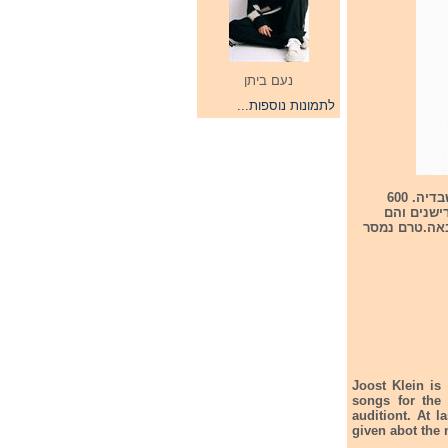
נעם ביתן
לתמונות נוספות...
בתחרות אירוויזיון הבאה אשר תתקיים בחודש מאי 2024 במאלמו שבשבדיה. 600
ילה ב-5 אומנים. נערך לכל 5 רומנים אודישנים והם
הבאה.טרם נמסר
Joost Klein is
songs for the 
auditiont. At 
given abot the 