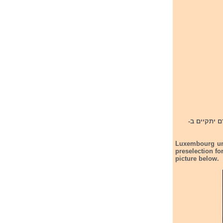
נליסטים שישתתפו בקדם שלה לתחרות אירוויזיון 2024. הקדם יתקיים ב-
Luxembourg unv
preselection fo
picture below.