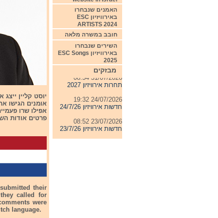
האמנים שנבחרו
באירוויזיון ESC
ARTISTS 2024
חובב במשרה מלאה
השירים שנבחרו
04/08/2026 11:06
באירוויזיון ESC Songs
חדשות אירוויזיון 4/8/26
2025
מבזקים
31/07/2026 08:54
תחרות אירוויזיון 2027
24/07/2026 19:32
יוסט קליין ייצג 
חדשות אירוויזיון 24/7/26
אפילו שרו פעמיי
23/07/2026 08:52
פרטים אודות השי
חדשות אירוויזיון 23/7/26
submitted their
they called for
o comments were
utch language.