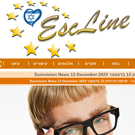
ה
|
|
|
|
|
|
בלוג
סקרים
אלבומים
קישורים
צ'אט
ל
Eurovis
>
חדשות אירוויזיון 13 בדצמבר 2023 Eurovision News 13 December