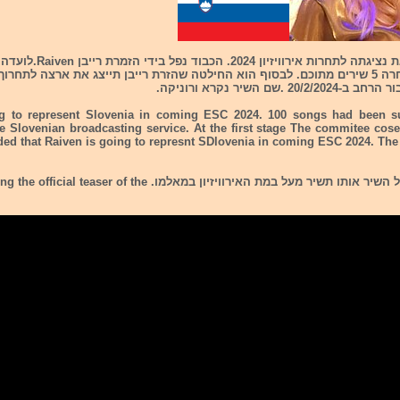
שירים והועדה בחרה 5 שירים מתוכם. לבסוף הוא החילטה שהזרת רייבן תייצג את ארצה לתחרוך
 .שם השיר נקרא ורוניקה.
ng to represent Slovenia in coming ESC 2024. 100 songs had been su
e Slovenian broadcasting service. At the first stage The commitee cose
ided that Raiven is going to represnt SDlovenia in coming ESC 2024. Th
מצ"ב הקדימון של השיר אותו תשיר מעל במת האירוויזיון במאלמו. ser of the