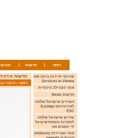
|
|
ראשי
חדשות
פורום
חדשות אירוויזיון 13 בדצמבר 2023 ion News 13 December
שירותי תיירות בוינה sm
Services in Vienna
ראשי
>
חדשות News
אתר הקהילה היהודית
חדשות News
השירים שישראל שלחה
לאירוויזיוILsongs to
ESC
שירים שישראל שלחה
לתחרות והמחודשים על
ידי אמנים אח
אתר שגרירות embassy
website in Israel