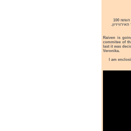
סלובניה בחרה את נציגתה לתחרות אירוויזיון 2024. הכבוד נפל בידי הזמרת רייבן Raiven.לועדה הוגשו 100
 האירוויזיון.
Raiven is goi
commitee of th
last it was dec
Veronika.
I am enclosing the official tea