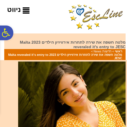
לתפריט
לתוכן
לתפריט
אתר
המרכזי
נגישות
ניווט
פ
מלטה חשפה את שירה לתחרות אירוויזיון הילדים 2023 Malta
reveraled it's entry to JESC
סר
ראשי
>
חדשות News
>
מלטה חשפה את שירה לתחרות אירוויזיון הילדים 2023 Malta reveraled it's entry to
JESC
נג