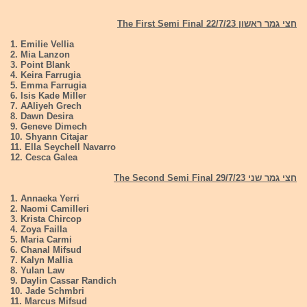
חצי גמר ראשון 22/7/23 The First Semi Final
1. Emilie Vellia
2. Mia Lanzon
3. Point Blank
4. Keira Farrugia
5. Emma Farrugia
6. Isis Kade Miller
7. AAliyeh Grech
8. Dawn Desira
9. Geneve Dimech
10. Shyann Citajar
11. Ella Seychell Navarro
12. Cesca Galea
חצי גמר שני 29/7/23 The Second Semi Final
1. Annaeka Yerri
2. Naomi Camilleri
3. Krista Chircop
4. Zoya Failla
5. Maria Carmi
6. Chanal Mifsud
7. Kalyn Mallia
8. Yulan Law
9. Daylin Cassar Randich
10. Jade Schmbri
11. Marcus Mifsud