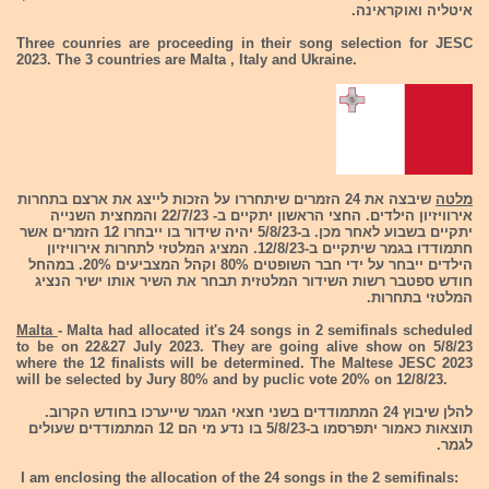
איטליה ואוקראינה.
Three counries are proceeding in their song selection for JESC
2023. The 3 countries are Malta , Italy and Ukraine.
מלטה
שיבצה את 24 הזמרים שיתחררו על הזכות לייצג את ארצם בתחרות
אירוויזיון הילדים. החצי הראשון יתקיים ב- 22/7/23 והמחצית השנייה
יתקיים בשבוע לאחר מכן. ב-5/8/23 יהיה שידור בו ייבחרו 12 הזמרים אשר
חתמודדו בגמר שיתקיים ב-12/8/23. המציג המלטזי לתחרות אירוויזיון
הילדים ייבחר על ידי חבר השופטים 80% וקהל המצביעים 20%. במהחל
חודש ספטבר רשות השידור המלטזית תבחר את השיר אותו ישיר הנציג
המלטזי בתחרות.
Malta
- Malta had allocated it's 24 songs in 2 semifinals scheduled
to be on 22&27 July 2023. They are going alive show on 5/8/23
where the 12 finalists will be determined. The Maltese JESC 2023
will be selected by Jury 80% and by puclic vote 20% on 12/8/23.
להלן שיבוץ 24 המתמודדים בשני חצאי הגמר שייערכו בחודש הקרוב.
תוצאות כאמור יתפרסמו ב-5/8/23 בו נדע מי הם 12 המתמודדים שעולים
לגמר.
I am enclosing the allocation of the 24 songs in the 2 semifinals: