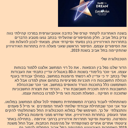
בשנה האחרונה לקחתי קורס של כתיבה אוטוביוגרפית במרכז קהילתי נווה
צדק בתל אביב. חלק מהסיפורים שהעליתי בכתב נגעו מטבע הדברים
בתחרויות האירוויזיון בהן נסעתי וסיקרתי אותן. מצאתי לנכון להעלות פה
את הסיפורים עצמם. הסיפור הראשון שאני מעלה היה בתחרוות האירוויזיון
שהתקיימה בתל אביב בשנת 2019.
הטכנולוגיה שלי
הדור שלנו נפל בין הכסאות . את כל רזי המחשב אלצנו ללמוד בכוחות
עצמו. אני זוכר בלימודי בשנות ה-80 באנגליה עדיין כתבתי את העבודות
שלי בכתב יד כי עדיין לא רכשתי מיומנות במחשב. במהלך עבודתי בענף
הנהלת החשבונות היו תוכניות ספיציפיות בתחום אותן למדנו אבל לא
השתמשנו כלל בתוכנות הוורד והאופיס במחשב. אני זוכר שבהנהלת
החשבונות היתה תוכנית חשבשבת וורד . הכרתי את תצורת החשבוניות
שתוכנה זו הפיקה . הפעלת תוכנת האי מייל למדנו בכוחות עצמו.
כשהתחלתי לעבוד בחברה המשפחתית נחשפתי לכל עולם המחשוב במלואו.
עוד אני זוכר שבתחילת עבודתי שלחתי לאחד המזמינים אי מייל 5 פעמים
והתנצלתי על כך. השימוש שלי במלוא הטכנולוגיה החל כשהחלטתי להקים
אתר העוסק בתחרות האירוויזיון. אתר שדרש ממני מיומנות בצילום
והסרטה. נסיעות וסיקור תחרויות אירוויזיון ברחבי אירופה . בתחילה באתר
ציטטתי אתרים אחרים כשהקפדתי על מהימנות הכתבות. אבל החל משנת
2019 כשתחרות האירוויזיון התקיימה בתל אביב התחלתי לכתוב גם