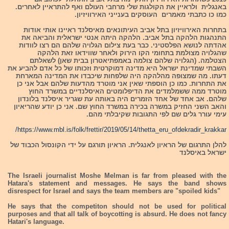
באנגלית ולראיין את הקולגות שלי מרחבי העולם ואף להתראיין לאחרים.
כמו כו כתבתי מאמרים העוסקים בענייני האירוויזיון.
בתחרות האירוויזיון בתל אביב העיתונאים מאיסלנד ראיינו אותי אודות
התנהגות הלהקה בתל אביב. הלהקה היתה אנטי ישראלית והביאה את
אהדתה לנושא הפלסטיני. כבר בעת צילום הגלויה שלהם הם רצו לוודות
שהגלויה מצולמת בתחומי הקו הירוק ולאחר שווידאו זאת הלהקה
הצטלמה. (הגלויה שלהם צולמה באמפתיאטרון בבית שאן) לשאלתם
השבתי שמדינת ישראל היא מדינה דמוקרטית וזכותו של כל אדם להביע את
דעתו. מה שמצופה מהלהקה היה שלפחות שיכבדו את המדינה המארחת
את התחרות. כמו כן הוספתי שאין אני מוטרד מהדעות שלהם אבל אני כן
מוטרד ממה ששמלמדים את הדיפלומטים האיסלנדיים במשרד החוץ
שלהם. אב אחד של אחד הזמרים היה באותה עת שגריר איסלנד בלונדון
והאב השני החזיק במשרה בכירה במשרד החוץ שם. אני כן יודע שהריאיון
עימי עורר גלים שם לפי התגובות שקיבלתי מהם.
https://www.mbl.is/folk/frettir/2019/05/14/thetta_eru_ofdekradir_krakkar/
להלן התרגום של הראיון לאנגלית. הראיון תורגם על ידי הקונסול הכבוד של
ישראל באיסלנד
The Israeli journalist Moshe Melman is far from pleased with the
Hatara's statement and messages. He says the band shows
disrespect for Israel and says the team members are "spoiled kids"
He says that the competiton should not be used for political
purposes and that all talk of boycotting is absurd. He does not fancy
Hatari's language.