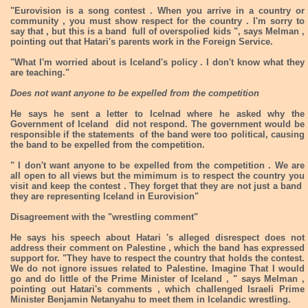
"Eurovision is a song contest . When you arrive in a country or
community , you must show respect for the country . I'm sorry to
say that , but this is a band full of overspolied kids ", says Melman ,
pointing out that Hatari's parents work in the Foreign Service.
"What I'm worried about is Iceland's policy . I don't know what they
are teaching."
Does not want anyone to be expelled from the competition
He says he sent a letter to Icelnad where he asked why the
Government of Iceland did not respond. The government would be
responsible if the statements of the band were too political, causing
the band to be expelled from the competition.
" I don't want anyone to be expelled from the competition . We are
all open to all views but the mimimum is to respect the country you
visit and keep the contest . They forget that they are not just a band
they are representing Iceland in Eurovision"
Disagreement with the "wrestling comment"
He says his speech about Hatari 's alleged disrespect does not
address their comment on Palestine , which the band has expressed
support for. "They have to respect the country that holds the contest.
We do not ignore issues related to Palestine. Imagine That I would
go and do little of the Prime Minister of Iceland , " says Melman ,
pointing out Hatari's comments , which challenged Israeli Prime
Minister Benjamin Netanyahu to meet them in Icelandic wrestling.