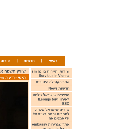
|
|
ראשי
חדשות
פורום
שוויץ חשפה את שירה לתחרות א
שירותי תיירות בוינה sm
Services in Vienna
ראשי
>
חדשות News
אתר הקהילה היהודית
חדשות News
השירים שישראל שלחה
לאירוויזיוILsongs to
ESC
שירים שישראל שלחה
לתחרות והמחודשים על
ידי אמנים אח
אתר שגרירות embassy
website in Israel