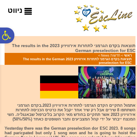
לתפריט
לתוכן
לתפריט
אתר
המרכזי
נגישות
ניווט
פ
תוצאות בקדם הגרמני לתחרות אירוויזיון 2023 The results in the
German preselection for ESC
סר
ראשי
>
חדשות News
>
תוצאות בקדם הגרמני לתחרות אירוויזיון 2023 The results in the German
preselection for ESC
נג
אתמול התקיים הקדם הגרמני לתחרות אירוויזיון 2023.בקדם הגרמני
השתתפו 8 שירים אבל רק שיר אחד יקבל את כרטיס הכניסה לתחרות
אירוויזיון 2023 אשר תתקיים בחודש מאי הקרוב בליברפול שבאנגליה. השי
המנצח ייבחר על ידי קהל המצביעים וחבר השופטים כאחד (50%/50%)
Yesterday there was the German preselection dor ESC 2023. 8 songs
had paricpated but only 1 song won and he is going to hoist the