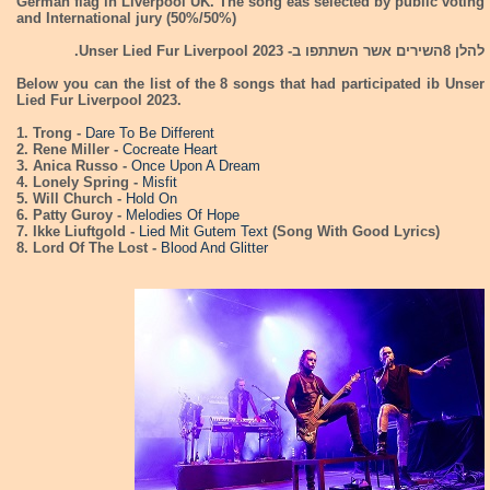
German flag in Liverpool UK. The song eas selected by public voting
and International jury (50%/50%)
להלן 8השירים אשר השתתפו ב- Unser Lied Fur Liverpool 2023.
Below you can the list of the 8 songs that had participated ib Unser
Lied Fur Liverpool 2023.
1. Trong -
Dare To Be Different
2. Rene Miller -
Cocreate Heart
3. Anica Russo -
Once Upon A Dream
4. Lonely Spring -
Misfit
5. Will Church -
Hold On
6. Patty Guroy -
Melodies Of Hope
7. Ikke Liuftgold -
Lied Mit Gutem Text
(Song With Good Lyrics)
8. Lord Of The Lost -
Blood And Glitter